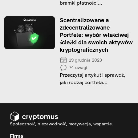
bramki płatności
kryptowalutowych w 2026 roku
i ich funkcje, aby pomóc Ci
Scentralizowane a
wybrać tę odpowiednią!
zdecentralizowane
Portfele: wybór właściwej
ścieżki dla swoich aktywów
kryptograficznych
19 grudnia 2023
74
uwagi
Przeczytaj artykuł i sprawdź,
jaki rodzaj portfela
kryptograficznego jest dla
ciebie bardziej preferowany
Społeczność, niezawodność, motywacja, wsparcie.
Firma