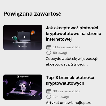
Powiązana zawartość
Jak akceptować płatności
kryptowalutowe na stronie
internetowej
11 kwietnia 2026
59
uwagi
Zdecydowałeś się więc zacząć
akceptować płatności
kryptowalutami dla swojej
firmy, ale nie masz pojęcia, jak
Top-8 bramek płatności
to zrobić? Oto nasz przewodnik.
kryptowalutowych
30 czerwca 2026
124
uwagi
Artykuł omawia najlepsze