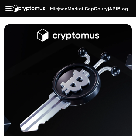
Miejsce
Market Cap
Odkryj
API
Blog