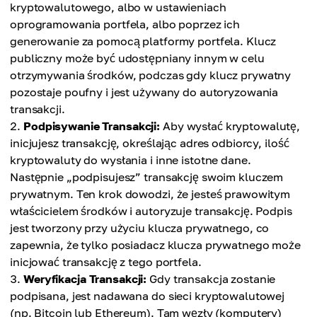
kryptowalutowego, albo w ustawieniach
oprogramowania portfela, albo poprzez ich
generowanie za pomocą platformy portfela. Klucz
publiczny może być udostępniany innym w celu
otrzymywania środków, podczas gdy klucz prywatny
pozostaje poufny i jest używany do autoryzowania
transakcji.
Podpisywanie Transakcji:
Aby wysłać kryptowalutę,
inicjujesz transakcję, określając adres odbiorcy, ilość
kryptowaluty do wysłania i inne istotne dane.
Następnie „podpisujesz” transakcję swoim kluczem
prywatnym. Ten krok dowodzi, że jesteś prawowitym
właścicielem środków i autoryzuje transakcję. Podpis
jest tworzony przy użyciu klucza prywatnego, co
zapewnia, że tylko posiadacz klucza prywatnego może
inicjować transakcję z tego portfela.
Weryfikacja Transakcji:
Gdy transakcja zostanie
podpisana, jest nadawana do sieci kryptowalutowej
(np. Bitcoin lub Ethereum). Tam węzły (komputery)