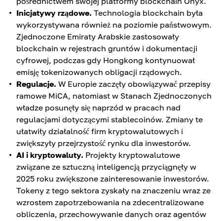
pośrednictwem swojej platformy blockchain Onyx.
Inicjatywy rządowe.
Technologia blockchain była
wykorzystywana również na poziomie państwowym.
Zjednoczone Emiraty Arabskie zastosowały
blockchain w rejestrach gruntów i dokumentacji
cyfrowej, podczas gdy Hongkong kontynuował
emisję tokenizowanych obligacji rządowych.
Regulacje.
W Europie zaczęły obowiązywać przepisy
ramowe MiCA, natomiast w Stanach Zjednoczonych
władze posunęły się naprzód w pracach nad
regulacjami dotyczącymi stablecoinów. Zmiany te
ułatwiły działalność firm kryptowalutowych i
zwiększyły przejrzystość rynku dla inwestorów.
AI i kryptowaluty.
Projekty kryptowalutowe
związane ze sztuczną inteligencją przyciągnęły w
2025 roku zwiększone zainteresowanie inwestorów.
Tokeny z tego sektora zyskały na znaczeniu wraz ze
wzrostem zapotrzebowania na zdecentralizowane
obliczenia, przechowywanie danych oraz agentów