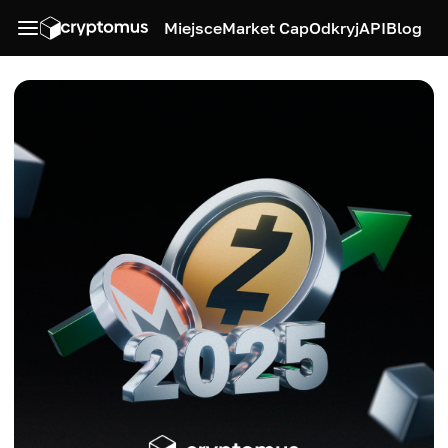
Miejsce
Market Cap
Odkryj
API
Blog