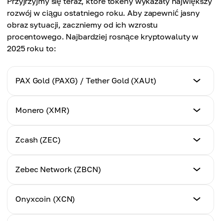
Przyjrzyjmy się teraz, które tokeny wykazały największy
rozwój w ciągu ostatniego roku. Aby zapewnić jasny
obraz sytuacji, zaczniemy od ich wzrostu
procentowego. Najbardziej rosnące kryptowaluty w
2025 roku to:
PAX Gold (PAXG) / Tether Gold (XAUt)
Cena 1 stycznia 2025 (USD)
Monero (XMR)
$2,627.10
Cena 1 stycznia 2025 (USD)
Zcash (ZEC)
Cena 1 stycznia 2026 (USD)
$193.39
$4,330.89
Cena 1 stycznia 2025 (USD)
Zebec Network (ZBCN)
Cena 1 stycznia 2026 (USD)
$56.12
Wzrost procentowy
$438.66
+64.85%
Cena 1 stycznia 2025 (USD)
Onyxcoin (XCN)
Cena 1 stycznia 2026 (USD)
$0.000893
Wzrost procentowy
$512.55