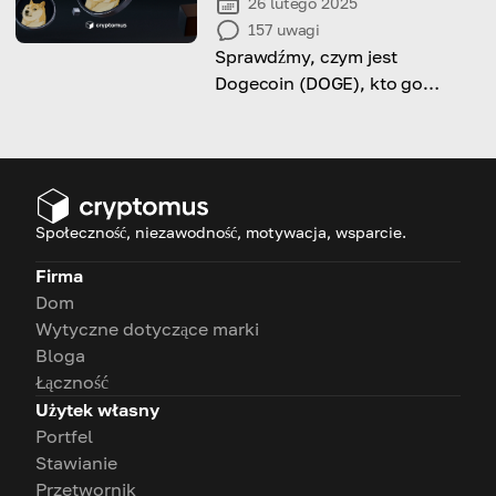
26 lutego 2025
157
uwagi
Sprawdźmy, czym jest
Dogecoin (DOGE), kto go
stworzył i dlaczego ta
kryptowaluta inspirowana
memem stała się tak popularna
na całym świecie.
Społeczność, niezawodność, motywacja, wsparcie.
Firma
Dom
Wytyczne dotyczące marki
Bloga
Łączność
Użytek własny
Portfel
Stawianie
Przetwornik