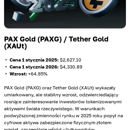
Wzrost procentowy
+822.03%
PAX Gold (PAXG) / Tether Gold
(XAUt)
Cena 1 stycznia 2025:
$2,627.10
Cena 1 stycznia 2026:
$4,330.89
Wzrost:
+64.85%
PAX Gold (PAXG) oraz Tether Gold (XAUt) wykazały
umiarkowany, ale stabilny wzrost, odzwierciedlający
rosnące zainteresowanie inwestorów tokenizowanymi
aktywami świata rzeczywistego. W warunkach
podwyższonej zmienności rynku w 2025 roku popyt na
cyfrowe aktywa zabezpieczone fizycznym złotem
wzrósł, szczególnie wśród użytkowników