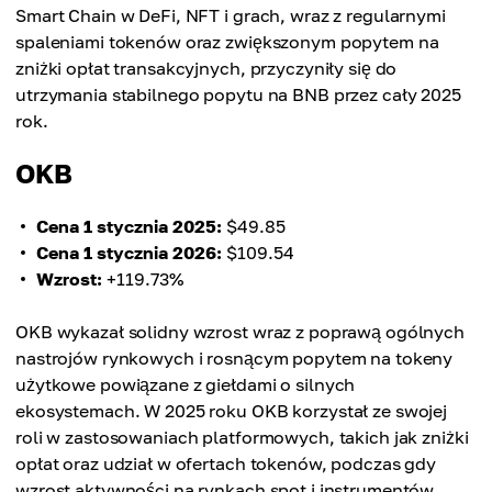
Smart Chain w DeFi, NFT i grach, wraz z regularnymi
spaleniami tokenów oraz zwiększonym popytem na
zniżki opłat transakcyjnych, przyczyniły się do
utrzymania stabilnego popytu na BNB przez cały 2025
rok.
OKB
Cena 1 stycznia 2025:
$49.85
Cena 1 stycznia 2026:
$109.54
Wzrost:
+119.73%
OKB wykazał solidny wzrost wraz z poprawą ogólnych
nastrojów rynkowych i rosnącym popytem na tokeny
użytkowe powiązane z giełdami o silnych
ekosystemach. W 2025 roku OKB korzystał ze swojej
roli w zastosowaniach platformowych, takich jak zniżki
opłat oraz udział w ofertach tokenów, podczas gdy
wzrost aktywności na rynkach spot i instrumentów