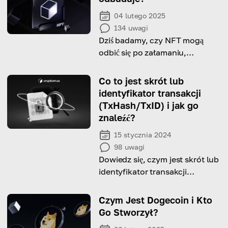
04 lutego 2025
134
uwagi
Dziś badamy, czy NFT mogą
odbić się po załamaniu,
przyjmując użyteczność,
grywalność i integrację z
Co to jest skrót lub
realnymi aktywami.
identyfikator transakcji
(TxHash/TxID) i jak go
znaleźć?
15 stycznia 2024
98
uwagi
Dowiedz się, czym jest skrót lub
identyfikator transakcji
(TxHash/TxID) i odkryj, do
czego można go wykorzystać
Czym Jest Dogecoin i Kto
Go Stworzył?