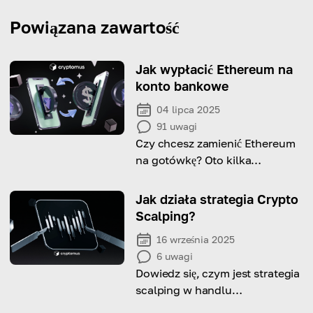
Powiązana zawartość
Jak wypłacić Ethereum na
konto bankowe
04 lipca 2025
91
uwagi
Czy chcesz zamienić Ethereum
na gotówkę? Oto kilka
najlepszych sposobów, aby to
zrobić.
Jak działa strategia Crypto
Scalping?
16 września 2025
6
uwagi
Dowiedz się, czym jest strategia
scalping w handlu
kryptowalutami i zacznij działać