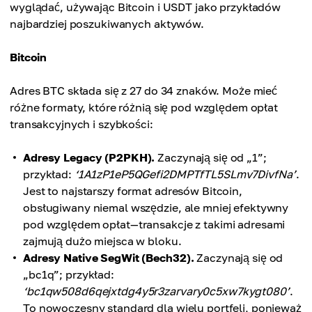
wyglądać, używając Bitcoin i USDT jako przykładów
najbardziej poszukiwanych aktywów.
Bitcoin
Adres BTC składa się z 27 do 34 znaków. Może mieć
różne formaty, które różnią się pod względem opłat
transakcyjnych i szybkości:
Adresy Legacy (P2PKH).
Zaczynają się od „1”;
przykład:
‘1A1zP1eP5QGefi2DMPTfTL5SLmv7DivfNa’
.
Jest to najstarszy format adresów Bitcoin,
obsługiwany niemal wszędzie, ale mniej efektywny
pod względem opłat—transakcje z takimi adresami
zajmują dużo miejsca w bloku.
Adresy Native SegWit (Bech32).
Zaczynają się od
„bc1q”; przykład:
‘bc1qw508d6qejxtdg4y5r3zarvary0c5xw7kygt080’
.
To nowoczesny standard dla wielu portfeli, ponieważ