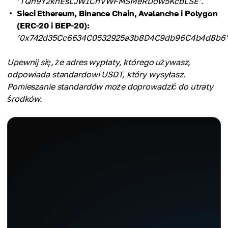
’TQn9Y2khEsLJW1ChVWFMSMeRDow5KcbLSE’
.
Sieci Ethereum, Binance Chain, Avalanche i Polygon
(ERC-20 i BEP-20):
’0x742d35Cc6634C0532925a3b8D4C9db96C4b4d8b6’
Upewnij się, że adres wypłaty, którego używasz,
odpowiada standardowi USDT, który wysyłasz.
Pomieszanie standardów może doprowadzić do utraty
środków.