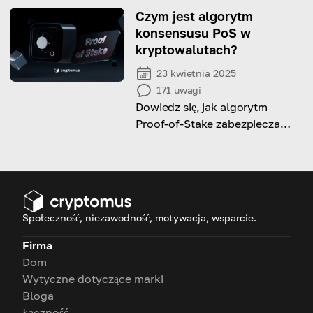
skutecznie!
Czym jest algorytm
konsensusu PoS w
kryptowalutach?
23 kwietnia 2025
171
uwagi
Dowiedz się, jak algorytm
Proof-of-Stake zabezpiecza
blockchainy, zapewniając
stakowanie, wydajność i
decentralizację.
Społeczność, niezawodność, motywacja, wsparcie.
Firma
Dom
Wytyczne dotyczące marki
Bloga
Łączność