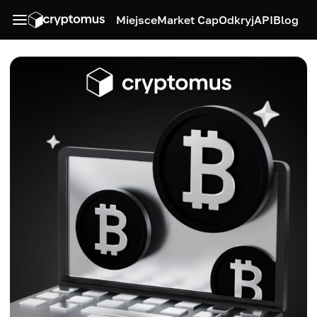
Miejsce
Market Cap
Odkryj
API
Blog