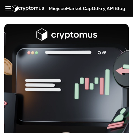
Miejsce
Market Cap
Odkryj
API
Blog