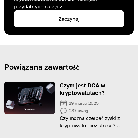
przydatnych narzędzi.
Zaczynaj
Powiązana zawartość
Czym jest DCA w
kryptowalutach?
19 marca 2025
287
uwagi
Czy można czerpać zyski z
kryptowalut bez stresu?
Przeanalizujmy strategię DCA i