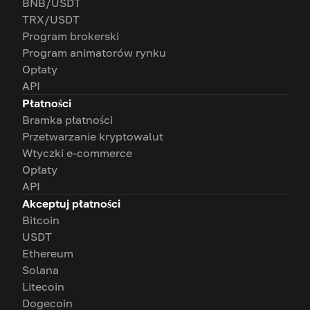
BNB/USDT
TRX/USDT
Program brokerski
Program animatorów rynku
Opłaty
API
Płatności
Bramka płatności
Przetwarzanie kryptowalut
Wtyczki e-commerce
Opłaty
API
Akceptuj płatności
Bitcoin
USDT
Ethereum
Solana
Litecoin
Dogecoin