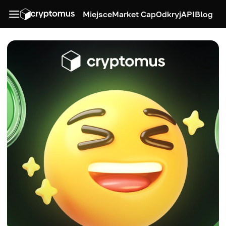
Miejsce
Market Cap
Odkryj
API
Blog