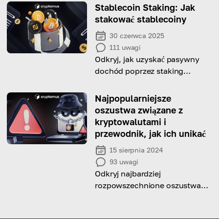
jej skuteczność.
Stablecoin Staking: Jak
stakować stablecoiny
30 czerwca 2025
111
uwagi
Odkryj, jak uzyskać pasywny
dochód poprzez staking
stablecoinów!
Najpopularniejsze
oszustwa związane z
kryptowalutami i
przewodnik, jak ich unikać
15 sierpnia 2024
93
uwagi
Odkryj najbardziej
rozpowszechnione oszustwa
związane z kryptowalutami i
dowiedz się, jak ich unikać!