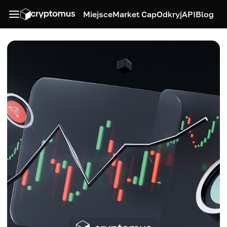
Miejsce
Market Cap
Odkryj
API
Blog