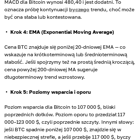
MACD dla Bitcoin wynosi 480,40 i jest dodatni. To
oznacza próbę kontynuacji
byczego
trendu, choć może
być ona słaba lub kontestowana.
Krok 4: EMA (Exponential Moving Average)
Cena BTC znajduje się poniżej 20-dniowej EMA — co
wskazuje na krótkoterminową lub średnioterminową
słabość. Jeśli spojrzymy też na prostą średnią kroczącą,
cena powyżej 200-dniowej MA sugeruje
długoterminowy trend wzrostowy.
Krok 5: Poziomy wsparcia i oporu
Poziom wsparcia dla Bitcoin to 107 000 $, bliski
poprzednich dołków. Poziom oporu to przedział 117
000–123 000 $, czyli poprzednie szczyty. Innymi słowy:
jeśli BTC spadnie poniżej 107 000 $, znajdzie się w
niebezpiecznej strefie, a jeśli przebije 117 000 $, byczy