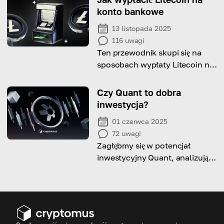
odbudowę.
konto bankowe
13 listopada 2025
116
uwagi
Ten przewodnik skupi się na
sposobach wypłaty Litecoin na
Twoje konto bankowe oraz
ważnych czynnikach, które
Czy Quant to dobra
należy wziąć pod uwagę
inwestycja?
podczas tego procesu!
01 czerwca 2025
72
uwagi
Zagłębmy się w potencjał
inwestycyjny Quant, analizując
jego historię cen, perspektywy
długoterminowe oraz ryzyka,
które możesz napotkać jako
inwestor.