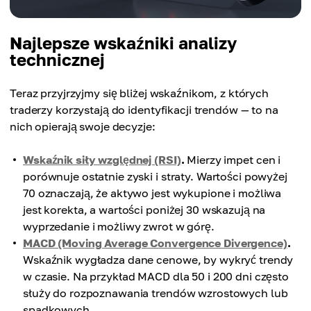
Najlepsze wskaźniki analizy
technicznej
Teraz przyjrzyjmy się bliżej wskaźnikom, z których
traderzy korzystają do identyfikacji trendów — to na
nich opierają swoje decyzje:
Wskaźnik siły względnej (RSI)
.
Mierzy impet cen i
porównuje ostatnie zyski i straty. Wartości powyżej
70 oznaczają, że aktywo jest wykupione i możliwa
jest korekta, a wartości poniżej 30 wskazują na
wyprzedanie i możliwy zwrot w górę.
MACD (Moving Average Convergence Divergence)
.
Wskaźnik wygładza dane cenowe, by wykryć trendy
w czasie. Na przykład MACD dla 50 i 200 dni często
służy do rozpoznawania trendów wzrostowych lub
spadkowych.