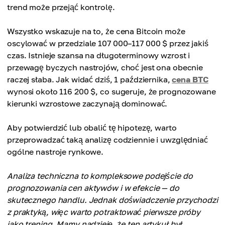
trend może przejąć kontrolę.
Wszystko wskazuje na to, że cena Bitcoin może
oscylować w przedziale 107 000–117 000 $ przez jakiś
czas. Istnieje szansa na długoterminowy wzrost i
przewagę byczych nastrojów, choć jest ona obecnie
raczej słaba. Jak widać dziś, 1 października,
cena BTC
wynosi około 116 200 $, co sugeruje, że prognozowane
kierunki wzrostowe zaczynają dominować.
Aby potwierdzić lub obalić tę hipotezę, warto
przeprowadzać taką analizę codziennie i uwzględniać
ogólne nastroje rynkowe.
Analiza techniczna to kompleksowe podejście do
prognozowania cen aktywów i w efekcie — do
skutecznego handlu. Jednak doświadczenie przychodzi
z praktyką, więc warto potraktować pierwsze próby
jako trening. Mamy nadzieję, że ten artykuł był