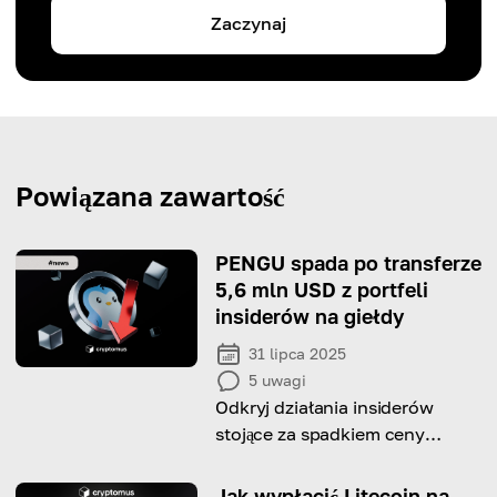
Zaczynaj
Powiązana zawartość
PENGU spada po transferze
5,6 mln USD z portfeli
insiderów na giełdy
31 lipca 2025
5
uwagi
Odkryj działania insiderów
stojące za spadkiem ceny
PENGU oraz czynniki
napędzające jej obecną
Jak wypłacić Litecoin na