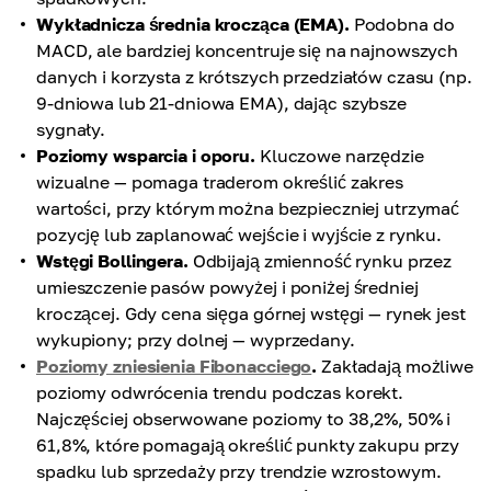
Wykładnicza średnia krocząca (EMA).
Podobna do
MACD, ale bardziej koncentruje się na najnowszych
danych i korzysta z krótszych przedziałów czasu (np.
9-dniowa lub 21-dniowa EMA), dając szybsze
sygnały.
Poziomy wsparcia i oporu.
Kluczowe narzędzie
wizualne — pomaga traderom określić zakres
wartości, przy którym można bezpieczniej utrzymać
pozycję lub zaplanować wejście i wyjście z rynku.
Wstęgi Bollingera.
Odbijają zmienność rynku przez
umieszczenie pasów powyżej i poniżej średniej
kroczącej. Gdy cena sięga górnej wstęgi — rynek jest
wykupiony; przy dolnej — wyprzedany.
Poziomy zniesienia Fibonacciego
.
Zakładają możliwe
poziomy odwrócenia trendu podczas korekt.
Najczęściej obserwowane poziomy to 38,2%, 50% i
61,8%, które pomagają określić punkty zakupu przy
spadku lub sprzedaży przy trendzie wzrostowym.