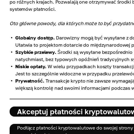
po różnych krajach. Pozwalają one otrzymywać środki 
systemów płatności.
Oto główne powody, dla których może to być przydatn
Globalny dostęp.
Darowizny mogą być wysyłane z dow
Ułatwia to projektom dotarcie do międzynarodowej pu
Szybkie przelewy.
Środki są wysyłane bezpośrednio 
natychmiast, bez typowych opóźnień tradycyjnych
Niskie opłaty.
W wielu przypadkach koszty transakcji
Jest to szczególnie widoczne w przypadku przele
Prywatność.
Transakcje krypto nie zawsze wymaga
większą kontrolę nad swoimi informacjami podczas 
Akceptuj płatności kryptowaluto
Podłącz płatności kryptowalutowe do swojej strony