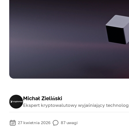
Michał Zieliński
Ekspert kryptowalutowy wyjaśniający technologi
27 kwietnia 2026
87
uwagi