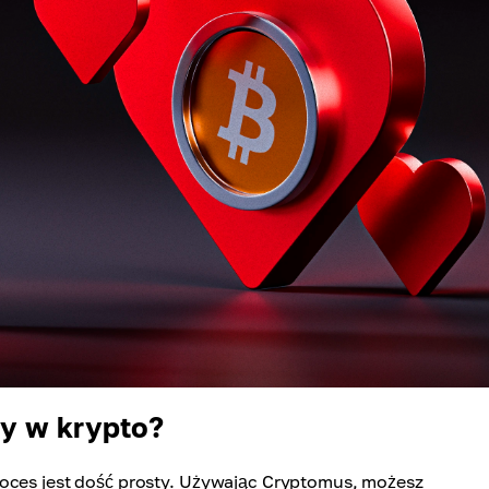
y w krypto?
roces jest dość prosty. Używając Cryptomus, możesz