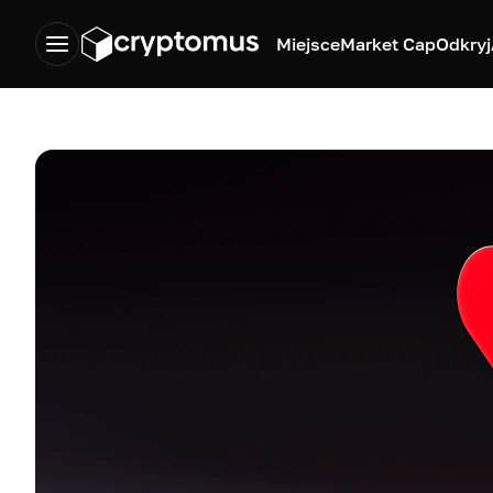
Miejsce
Market Cap
Odkryj