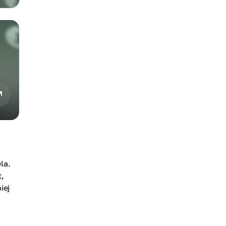
la.
,
iej