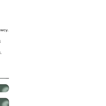
awcy.
l
.