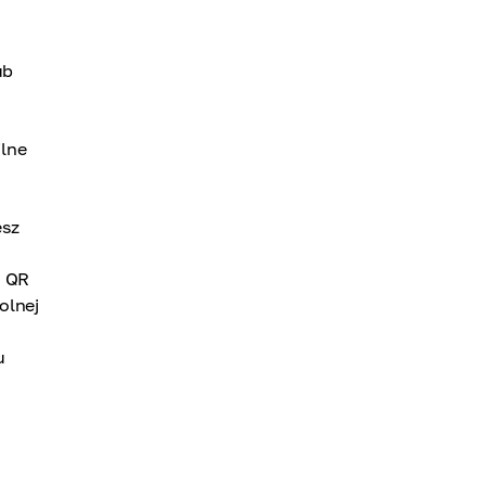
ub
ilne
esz
d QR
olnej
u