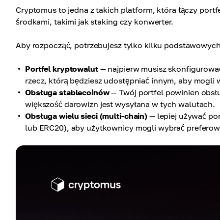
Cryptomus to jedna z takich platform, która łączy por
środkami, takimi jak staking czy konwerter.
Aby rozpocząć, potrzebujesz tylko kilku podstawowyc
Portfel kryptowalut
— najpierw musisz skonfigurować 
rzecz, którą będziesz udostępniać innym, aby mogli
Obsługa stablecoinów
— Twój portfel powinien obsł
większość darowizn jest wysyłana w tych walutach.
Obsługa wielu sieci (multi-chain)
— lepiej używać por
lub ERC20), aby użytkownicy mogli wybrać preferow