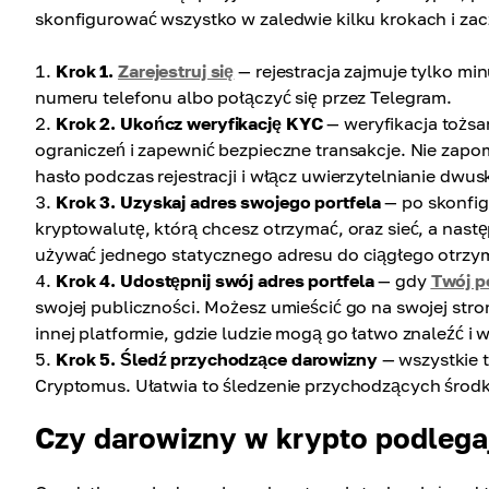
skonfigurować wszystko w zaledwie kilku krokach i zac
Krok 1.
Zarejestruj się
— rejestracja zajmuje tylko mi
numeru telefonu albo połączyć się przez Telegram.
Krok 2. Ukończ weryfikację KYC
— weryfikacja tożsa
ograniczeń i zapewnić bezpieczne transakcje. Nie zap
hasło podczas rejestracji i włącz uwierzytelnianie dwus
Krok 3. Uzyskaj adres swojego portfela
— po skonfig
kryptowalutę, którą chcesz otrzymać, oraz sieć, a nastę
używać jednego statycznego adresu do ciągłego otrz
Krok 4. Udostępnij swój adres portfela
— gdy
Twój p
swojej publiczności. Możesz umieścić go na swojej str
innej platformie, gdzie ludzie mogą go łatwo znaleźć i 
Krok 5. Śledź przychodzące darowizny
— wszystkie 
Cryptomus. Ułatwia to śledzenie przychodzących środk
Czy darowizny w krypto podlega