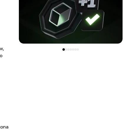
w,
to
o
zona