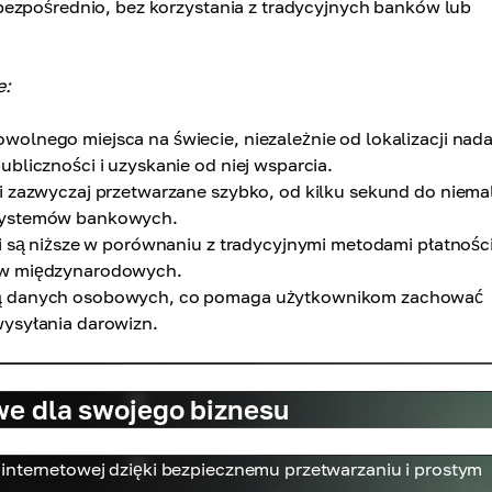
bezpośrednio, bez korzystania z tradycyjnych banków lub
e:
olnego miejsca na świecie, niezależnie od lokalizacji nad
bliczności i uzyskanie od niej wsparcia.
i zazwyczaj przetwarzane szybko, od kilku sekund do niema
 systemów bankowych.
 są niższe w porównaniu z tradycyjnymi metodami płatności
wów międzynarodowych.
ją danych osobowych, co pomaga użytkownikom zachować
wysyłania darowizn.
we dla swojego biznesu
 internetowej dzięki bezpiecznemu przetwarzaniu i prostym