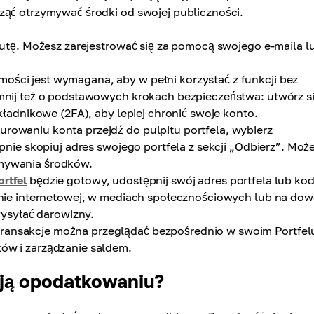
ząć otrzymywać środki od swojej publiczności.
nutę. Możesz zarejestrować się za pomocą swojego e-maila l
mości jest wymagana, aby w pełni korzystać z funkcji bez
omnij też o podstawowych krokach bezpieczeństwa: utwórz s
kładnikowe (2FA), aby lepiej chronić swoje konto.
urowaniu konta przejdź do pulpitu portfela, wybierz
pnie skopiuj adres swojego portfela z sekcji „Odbierz”. Moż
ymywania środków.
ortfel
będzie gotowy, udostępnij swój adres portfela lub ko
onie internetowej, w mediach społecznościowych lub na dow
wysyłać darowizny.
transakcje można przeglądać bezpośrednio w swoim Portfel
ów i zarządzanie saldem.
ją opodatkowaniu?