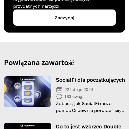
przydatnych narzędzi.
Zaczynaj
Powiązana zawartość
SocialFi dla początkujących
22 lutego 2024
163
uwagi
Zobacz, jak SocialFi może
pomóc Ci pewnie poruszać się
po styku mediów
społecznościowych i finansów
Co to jest wzorzec Double