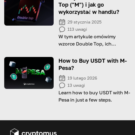
Top ("M") i jak go
wykorzystać w handlu?
29 stycznia 2025
113
uwagi
W tym artykule omówimy
wzorce Double Top, ich
kluczowe cechy, sygnały
potwierdzające oraz wskazówki
How to Buy USDT with M-
dotyczące handlu.
Pesa?
19 lutego 2026
13
uwagi
Learn how to buy USDT with M-
Pesa in just a few steps.