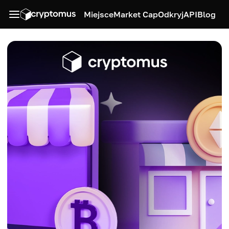
Miejsce
Market Cap
Odkryj
API
Blog