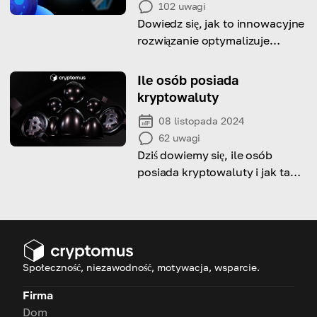
102
uwagi
Dowiedz się, jak to innowacyjne
rozwiązanie optymalizuje
transakcje Ethereum, zwiększa
skalowalność i rewolucjonizuje
Ile osób posiada
zdecentralizowany ekosystem
kryptowaluty
08 listopada 2024
62
uwagi
Dziś dowiemy się, ile osób
posiada kryptowaluty i jak ta
liczba różni się w zależności od
kraju.
Społeczność, niezawodność, motywacja, wsparcie.
Firma
Dom