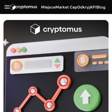
Miejsce
Market Cap
Odkryj
API
Blog