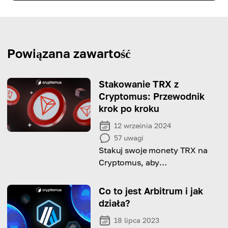
Powiązana zawartość
Stakowanie TRX z
Cryptomus: Przewodnik
krok po kroku
12 września 2024
57
uwagi
Stakuj swoje monety TRX na
Cryptomus, aby
zmaksymalizować zyski:
skorzystaj z naszego
Co to jest Arbitrum i jak
przewodnika krok po kroku,
działa?
aby uzyskać pomoc!
18 lipca 2023