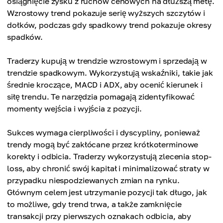
osiągnięcie zysku z ruchów cenowych na dłuższą metę.
Wzrostowy trend pokazuje serię wyższych szczytów i
dołków, podczas gdy spadkowy trend pokazuje okresy
spadków.
Traderzy kupują w trendzie wzrostowym i sprzedają w
trendzie spadkowym. Wykorzystują wskaźniki, takie jak
średnie kroczące, MACD i ADX, aby ocenić kierunek i
siłę trendu. Te narzędzia pomagają zidentyfikować
momenty wejścia i wyjścia z pozycji.
Sukces wymaga cierpliwości i dyscypliny, ponieważ
trendy mogą być zakłócane przez krótkoterminowe
korekty i odbicia. Traderzy wykorzystują zlecenia stop-
loss, aby chronić swój kapitał i minimalizować straty w
przypadku niespodziewanych zmian na rynku.
Głównym celem jest utrzymanie pozycji tak długo, jak
to możliwe, gdy trend trwa, a także zamknięcie
transakcji przy pierwszych oznakach odbicia, aby