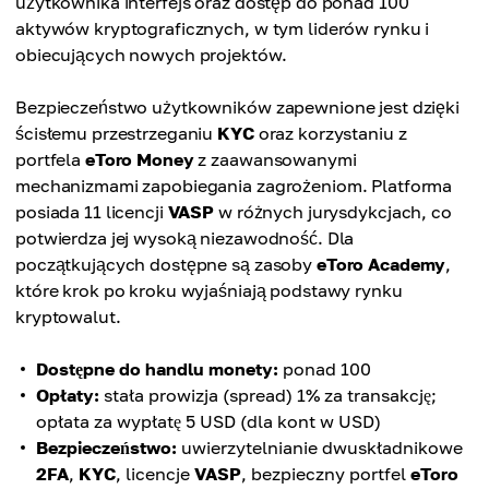
użytkownika interfejs oraz dostęp do ponad 100
aktywów kryptograficznych, w tym liderów rynku i
obiecujących nowych projektów.
Bezpieczeństwo użytkowników zapewnione jest dzięki
ścisłemu przestrzeganiu
KYC
oraz korzystaniu z
portfela
eToro Money
z zaawansowanymi
mechanizmami zapobiegania zagrożeniom. Platforma
posiada 11 licencji
VASP
w różnych jurysdykcjach, co
potwierdza jej wysoką niezawodność. Dla
początkujących dostępne są zasoby
eToro Academy
,
które krok po kroku wyjaśniają podstawy rynku
kryptowalut.
Dostępne do handlu monety:
ponad 100
Opłaty:
stała prowizja (spread) 1% za transakcję;
opłata za wypłatę 5 USD (dla kont w USD)
Bezpieczeństwo:
uwierzytelnianie dwuskładnikowe
2FA
,
KYC
, licencje
VASP
, bezpieczny portfel
eToro