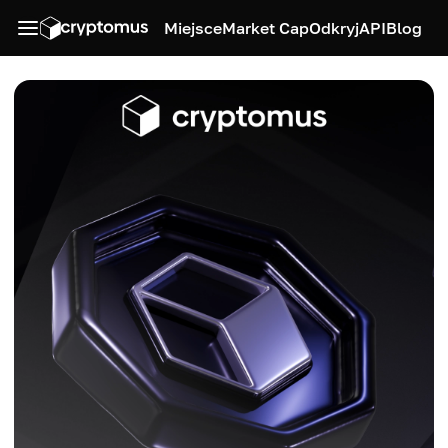
Miejsce
Market Cap
Odkryj
API
Blog