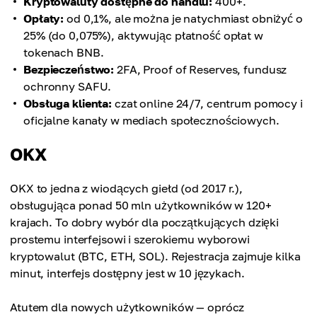
Kryptowaluty dostępne do handlu:
400+.
Opłaty:
od 0,1%, ale można je natychmiast obniżyć o
25% (do 0,075%), aktywując płatność opłat w
tokenach BNB.
Bezpieczeństwo:
2FA, Proof of Reserves, fundusz
ochronny SAFU.
Obsługa klienta:
czat online 24/7, centrum pomocy i
oficjalne kanały w mediach społecznościowych.
OKX
OKX to jedna z wiodących giełd (od 2017 r.),
obsługująca ponad 50 mln użytkowników w 120+
krajach. To dobry wybór dla początkujących dzięki
prostemu interfejsowi i szerokiemu wyborowi
kryptowalut (BTC, ETH, SOL). Rejestracja zajmuje kilka
minut, interfejs dostępny jest w 10 językach.
Atutem dla nowych użytkowników — oprócz