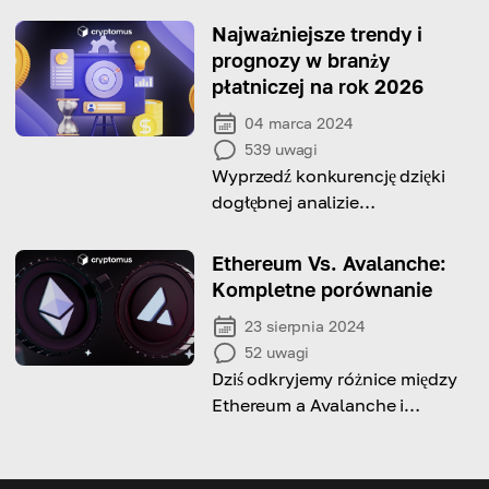
Najważniejsze trendy i
prognozy w branży
płatniczej na rok 2026
04 marca 2024
539
uwagi
Wyprzedź konkurencję dzięki
dogłębnej analizie
najważniejszych trendów w
branży płatniczej i prognozom
Ethereum Vs. Avalanche:
na rok 2026
Kompletne porównanie
23 sierpnia 2024
52
uwagi
Dziś odkryjemy różnice między
Ethereum a Avalanche i
pomożemy Ci wybrać między
nimi!