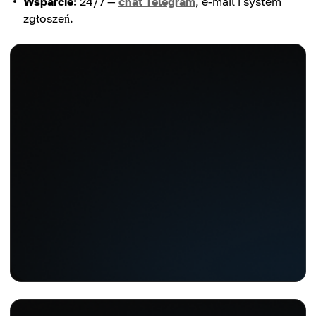
Wsparcie:
24/7 —
chat Telegram
, e-mail i system
zgłoszeń.