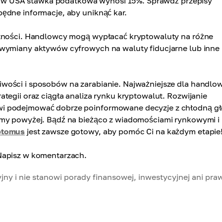
ład w USA stawka podatkowa wynosi 15%. Sprawdź przepisy
ędne informacje, aby uniknąć kar.
atności. Handlowcy mogą wypłacać kryptowaluty na różne
 wymiany aktywów cyfrowych na waluty fiducjarne lub inne
iwości i sposobów na zarabianie. Najważniejsze dla handl
tegii oraz ciągła analiza rynku kryptowalut. Rozwijanie
wi podejmować dobrze poinformowane decyzje z chłodną g
śmy powyżej. Bądź na bieżąco z wiadomościami rynkowymi i
ptomus
jest zawsze gotowy, aby pomóc Ci na każdym etapie
Napisz w komentarzach.
jny i nie stanowi porady finansowej, inwestycyjnej ani pra