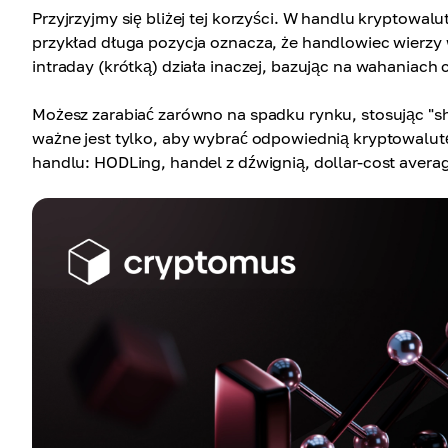
Przyjrzyjmy się bliżej tej korzyści. W handlu kryptowal
przykład długa pozycja oznacza, że handlowiec wierzy 
intraday (krótką) działa inaczej, bazując na wahaniach
Możesz zarabiać zarówno na spadku rynku, stosując "sho
ważne jest tylko, aby wybrać odpowiednią kryptowalutę 
handlu: HODLing, handel z dźwignią, dollar-cost averag