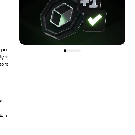
u po
ię z
tóre
ba
ci i