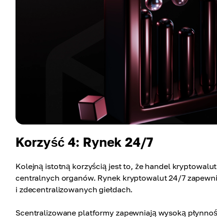
Korzyść 4: Rynek 24/7
Kolejną istotną korzyścią jest to, że handel kryptowalu
centralnych organów. Rynek kryptowalut 24/7 zapewn
i zdecentralizowanych giełdach.
Scentralizowane platformy zapewniają wysoką płynność 