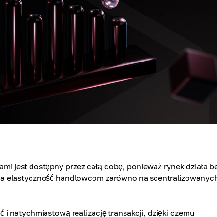
tami jest dostępny przez całą dobę, ponieważ rynek działa b
ia elastyczność handlowcom zarówno na scentralizowanych
i natychmiastową realizację transakcji, dzięki czemu