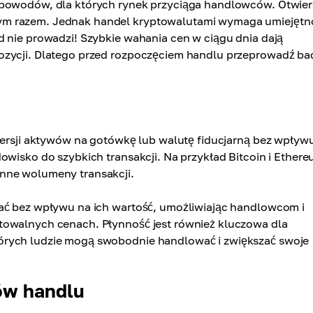
 powodów, dla których rynek przyciąga handlowców. Otwier
ym razem. Jednak handel kryptowalutami wymaga umiejętn
 nie prowadzi! Szybkie wahania cen w ciągu dnia dają
ozycji. Dlatego przed rozpoczęciem handlu przeprowadź ba
nwersji aktywów na gotówkę lub walutę fiducjarną bez wpływ
owisko do szybkich transakcji. Na przykład Bitcoin i Ether
nne wolumeny transakcji.
dać bez wpływu na ich wartość, umożliwiając handlowcom i
towalnych cenach. Płynność jest również kluczowa dla
órych ludzie mogą swobodnie handlować i zwiększać swoje
ów handlu