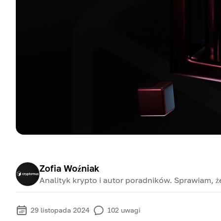
Zofia Woźniak
Analityk krypto i autor poradników. Sprawiam, ż
29 listopada 2024
102
uwagi