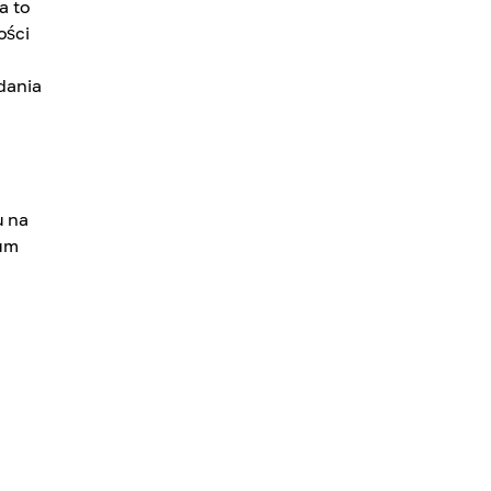
a to
ości
dania
u na
eum