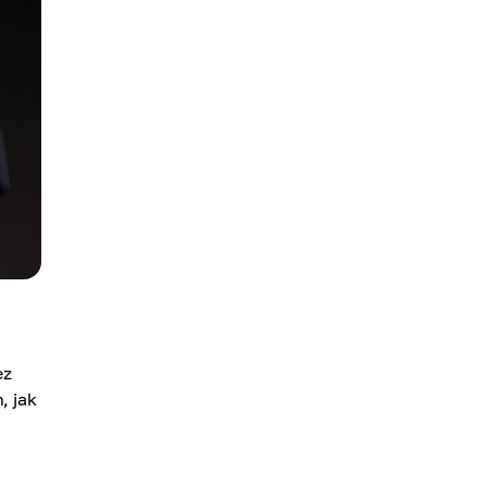
ez
, jak