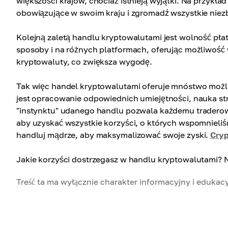
większości krajów, chociaż istnieją wyjątki. Na przyk
obowiązujące w swoim kraju i zgromadź wszystkie niezb
Kolejną zaletą handlu kryptowalutami jest wolność pł
sposoby i na różnych platformach, oferując możliwość
kryptowaluty, co zwiększa wygodę.
Tak więc handel kryptowalutami oferuje mnóstwo możl
jest opracowanie odpowiednich umiejętności, nauka stra
"instynktu" udanego handlu pozwala każdemu tradero
aby uzyskać wszystkie korzyści, o których wspomnieli
handluj mądrze, aby maksymalizować swoje zyski.
Cry
Jakie korzyści dostrzegasz w handlu kryptowalutami? 
Treść ta ma wyłącznie charakter informacyjny i edukacy