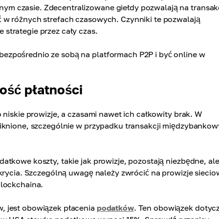
m czasie. Zdecentralizowane giełdy pozwalają na transak
 w różnych strefach czasowych. Czynniki te pozwalają
strategie przez cały czas.
ezpośrednio ze sobą na platformach P2P i być online w
ność płatności
 niskie prowizje, a czasami nawet ich całkowity brak. W
niknione, szczególnie w przypadku transakcji międzybanko
atkowe koszty, takie jak prowizje, pozostają niezbędne, al
krycia. Szczególną uwagę należy zwrócić na prowizje siecio
blockchaina.
, jest obowiązek płacenia
podatków
. Ten obowiązek dotyc