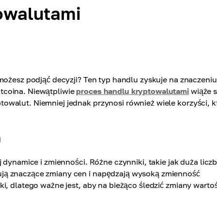
towalutami
 możesz podjąć decyzji? Ten typ handlu zyskuje na znaczeni
tcoina. Niewątpliwie
proces handlu kryptowalutami
wiąże s
walut. Niemniej jednak przynosi również wiele korzyści, k
h
 dynamice i zmienności. Różne czynniki, takie jak duża licz
ją znaczące zmiany cen i napędzają wysoką zmienność
i, dlatego ważne jest, aby na bieżąco śledzić zmiany wartoś