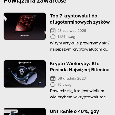
Powiązana zawartość
Top 7 kryptowalut do
długoterminowych zysków
23 czerwca 2026
1124
uwagi
W tym artykule przyjrzymy się 7
najlepszym kryptowalutom do
długoterminowych inwestycji,
podkreślając ich potencjał,
Krypto Wieloryby: Kto
technologię i pozycję na rynku.
Posiada Najwięcej Bitcoina
08 grudnia 2023
75
uwagi
Dowiedz się, kto jest wielkim
wielorybem w kryptowalutach i
kto posiada najwięcej
kryptowalut na świecie,
UNI rośnie o 40%, gdy