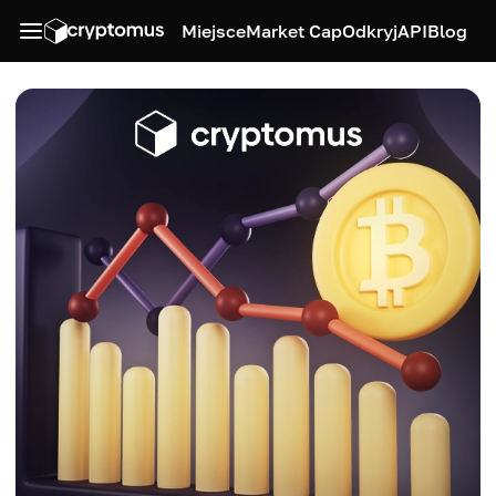
Miejsce
Market Cap
Odkryj
API
Blog