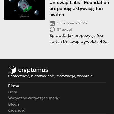
korzystając z naszego
Uniswap Labs i Foundation
przewodnika
proponują aktywację fee
switch
11 listopada 2025
97
uwagi
Sprawdź, jak propozycja fee
switch Uniswap wywołała 40%
rajd UNI i może zdefiniować
jego tokenomikę na nowo.
Społeczność, niezawodność, motywacja, wsparcie.
Firma
Dom
Wytyczne dotyczące marki
Bloga
Łączność