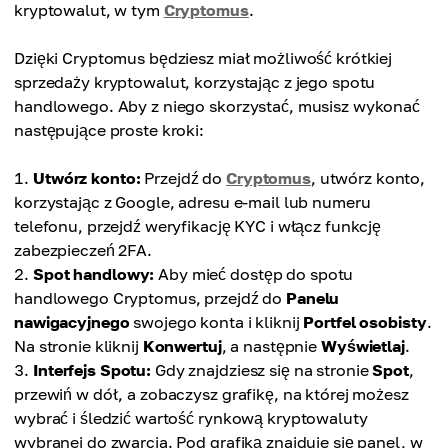
kryptowalut, w tym
Cryptomus
.
Dzięki Cryptomus będziesz miał możliwość krótkiej
sprzedaży kryptowalut, korzystając z jego spotu
handlowego. Aby z niego skorzystać, musisz wykonać
następujące proste kroki:
Utwórz konto:
Przejdź do
Cryptomus
, utwórz konto,
korzystając z Google, adresu e-mail lub numeru
telefonu, przejdź weryfikację KYC i włącz funkcję
zabezpieczeń 2FA.
Spot handlowy:
Aby mieć dostęp do spotu
handlowego Cryptomus, przejdź do
Panelu
nawigacyjnego
swojego konta i kliknij
Portfel osobisty
.
Na stronie kliknij
Konwertuj
, a następnie
Wyświetlaj
.
Interfejs Spotu:
Gdy znajdziesz się na stronie
Spot
,
przewiń w dół, a zobaczysz grafikę, na której możesz
wybrać i śledzić wartość rynkową kryptowaluty
wybranej do zwarcia. Pod grafiką znajduje się panel, w