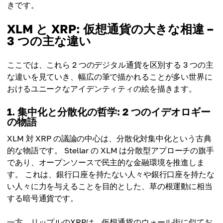
きです。
XLM と XRP: 仮想通貨の大きな相違 –
3 つの主な違い
ここでは、これら 2 つのデジタル通貨を区別する 3 つの主
な違いを見ていき、幅広の筆で描かれることが多い世界に
おけるユニークなアイデンティティの絵を描きます。
1. 集中化​​と分散化の哲学: 2 つのイデオロギー
の物語
XLM 対 XRP の議論の中心は、分散化対集中化という古典
的な物語です。 Stellar の XLM は分散型アプローチの旗手
であり、オープンソースで民主的な金融環境を推進しま
す。 これは、銀行口座を持たない人々や銀行口座を持たな
い人々に力を与えることを目的とした、草の根運動に相当
する暗号通貨です。
一方、リップルのXRPは、仮想通貨のウォール街に似てお