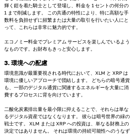
輝く鎧を着た騎士として登場し、料金を 1 セントの何分の
1 まで削減します。 この共通の特性により、特に高額な手
数料を負担せずに頻繁または大量の取引を行いたい人にと
って、これらは非常に魅力的です。
エコノミー料金でプレミアム サービスを楽しんでいるよう
なものです。お財布もきっと安心します。
3. 環境への配慮
環境意識が最重要視される時代において、XLM と XRP は
環境に優しいアプローチで団結します。 どちらの暗号通貨
も、一部のデジタル通貨に関連するエネルギーを大量に消
費するプロセスに背を向けています。
二酸化炭素排出量を最小限に抑えることで、それらは単な
るデジタル資産ではなくなります。 彼らは暗号世界の緑の
戦士です。 XLM または XRP への投資は、単なる財務上の
決定ではありません。 それは環境の持続可能性へのうなず