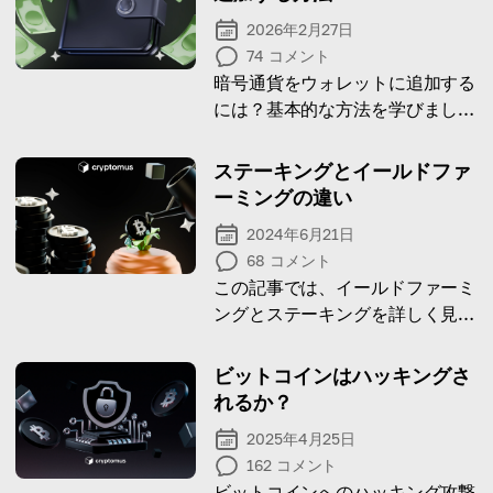
2026年2月27日
74
コメント
暗号通貨をウォレットに追加する
には？基本的な方法を学びましょ
う！
ステーキングとイールドファ
ーミングの違い
2024年6月21日
68
コメント
この記事では、イールドファーミ
ングとステーキングを詳しく見て
いき、主な類似点と相違点を説明
します。
ビットコインはハッキングさ
れるか？
2025年4月25日
162
コメント
ビットコインへのハッキング攻撃