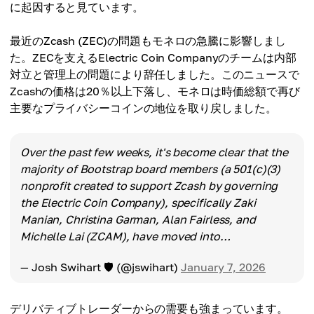
に起因すると見ています。
最近のZcash (ZEC)の問題もモネロの急騰に影響しまし
た。ZECを支えるElectric Coin Companyのチームは内部
対立と管理上の問題により辞任しました。このニュースで
Zcashの価格は20％以上下落し、モネロは時価総額で再び
主要なプライバシーコインの地位を取り戻しました。
Over the past few weeks, it's become clear that the
majority of Bootstrap board members (a 501(c)(3)
nonprofit created to support Zcash by governing
the Electric Coin Company), specifically Zaki
Manian, Christina Garman, Alan Fairless, and
Michelle Lai (ZCAM), have moved into…
— Josh Swihart 🛡 (@jswihart)
January 7, 2026
デリバティブトレーダーからの需要も強まっています。