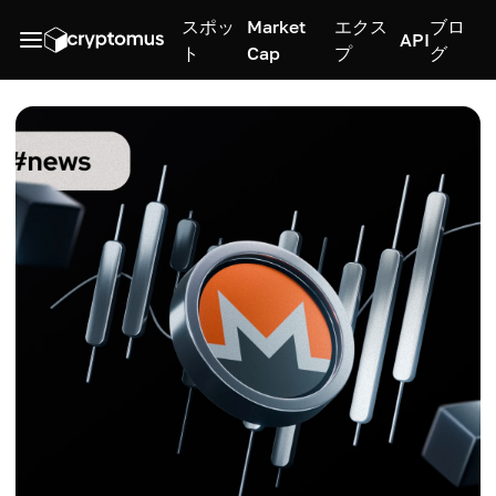
スポッ
Market
エクス
ブロ
API
ト
Cap
プ
グ