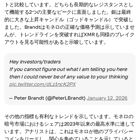
トと比較しています。どちらも長期的なレジスタンスとし
て機能する2つの主要なピークに直面しました。銀は最終
的に大きな上昇キャンドル（ゴッドキャンドル）で突破し
ました。Brandtはモネロの正確な価格予測は示していませ
んが、トレンドラインを突破すればXMRも同様のブレイク
アウトを見る可能性があると示唆しています。
Hey investors/traders
If you cannot figure out what I am telling you here
then I could never be of any value to your thinking
pic.twitter.com/dLz1ncK2PX
— Peter Brandt (@PeterLBrandt)
January 12, 2026
その他の指標も有利なトレンドを示しています。モネロの
暗号市場におけるシェアは2023年以来の最高水準に達して
います。アナリストは、これはモネロが他のプライバシー
コインをリードし、関心を集めていることを示していると