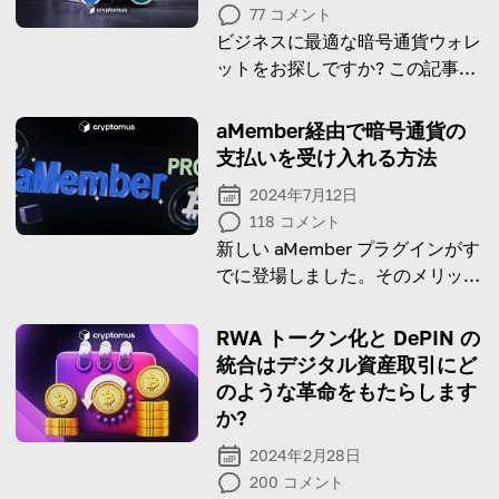
77
コメント
ビジネスに最適な暗号通貨ウォレ
ットをお探しですか? この記事で
は、そのニュアンスと機能につい
てすべて説明します。
aMember経由で暗号通貨の
支払いを受け入れる方法
2024年7月12日
118
コメント
新しい aMember プラグインがす
でに登場しました。そのメリット
をすべて確認してみましょう。
RWA トークン化と DePIN の
統合はデジタル資産取引にど
のような革命をもたらします
か?
2024年2月28日
200
コメント