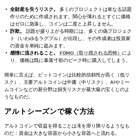
全財産を失うリスク。
多くのプロジェクトは単なる話題
作りのために作成されます。関心が薄れるとすぐに価格
はゼロに急落し、コインは二度と上昇しません。
詐欺。
話題が盛り上がる時期には、多くの偽プロジェク
ト（いわゆるラグプル）が出現し、その作成者は投資家
の資金を単純に盗みます。
感情に流されること。
FOMO（取り残される恐怖）
によ
り、価格は既に暴落寸前のピーク時に購入してしまう。
簡単に言えば、ビットコインは比較的信頼性が高く（低リ
スク）、主要アルトコインは中庸（中リスク）、AIやミー
ムコインなどの新分野は損失リスクが最大級の宝くじのよ
うなものだ。
アルトシーズンで稼ぐ方法
アルトコインで収益を得ることは滝を滑り降りるようなも
のだ：資金は大きな容器から小さな容器へと流れる。