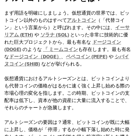
まず用語を明確にしましょう。仮想通貨の世界では、ビッ
トコイン以外のものはすべて
アルトコイン
（「代替コイ
ン」という言葉から）と呼ばれます。その中には、
イーサ
リアム (ETH)
や
ソラナ (SOL)
といった非常に技術的に優
れた巨大プロジェクトから、最も有名な
ドージコイン
(DOGE)
のような
「 ミームコイン
も存在します。最も有名
な
ドージコイン（DOGE）
、
ペペコイン (PEPE)
や
シバイ
ヌコイン (SHIB)
などが挙げられる。
仮想通貨におけるアルトシーズンとは、ビットコインより
も代替コインの価格がはるかに速く強く上昇し始める際の
市場心理の変化を指します。この時期、ビットコインの支
配率は低下し、資本が他の資産に大量に流入することで、
それらのチャートが急騰します。
アルトシーズンの要因は？通常、ビットコインが既に大幅
に上昇し、価格が「停滞」するか小幅下落し始めた時に発