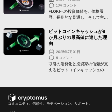
134
コメント
FLOKIへの投資価値を、価格履
歴、長期的な見通し、そして主な
リスクを踏まえて探ります。
ビットコインキャッシュが8
か月ぶりの最高値に達した理
由
2025年7月01日
9
コメント
取引の活発化と投資家の信頼が支
えるビットコインキャッシュの8
か月ぶりの高値達成の背景を学び
ましょう。
コミュニティ、信頼性、モチベーション、サポート。