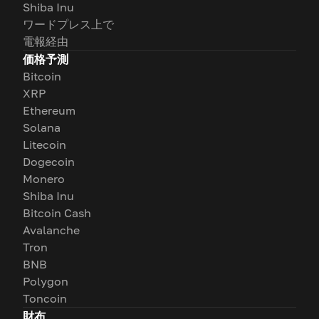
Shiba Inu
ワードプレス上で
電報経由
価格予測
Bitcoin
XRP
Ethereum
Solana
Litecoin
Dogecoin
Monero
Shiba Inu
Bitcoin Cash
Avalanche
Tron
BNB
Polygon
Toncoin
財布