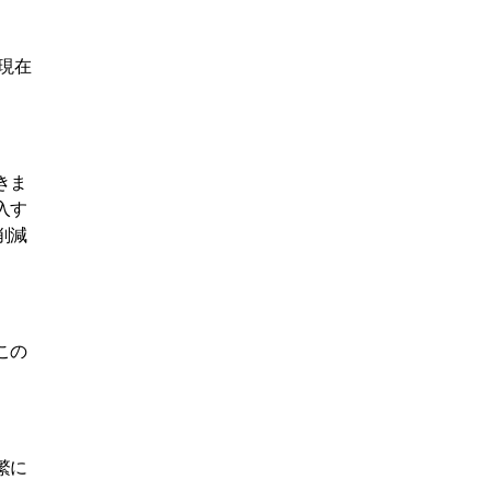
現在
きま
入す
削減
この
繁に