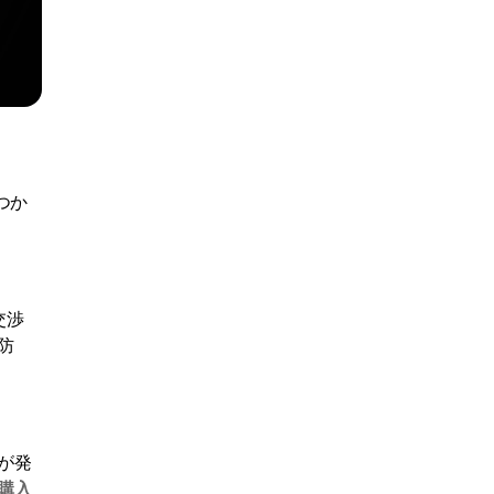
つか
交渉
防
が発
購入