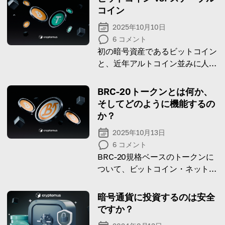
コイン
2025年10月10日
6
コメント
初の暗号資産であるビットコイン
と、近年アルトコイン並みに人気
を集めるステーブルコインの**違
い**を整理していきましょう。
BRC-20トークンとは何か、
そしてどのように機能するの
か？
2025年10月13日
6
コメント
BRC-20規格ベースのトークンに
ついて、ビットコイン・ネットワ
ークにとっての潜在的「革命」を
語りましょう。
暗号通貨に投資するのは安全
ですか？