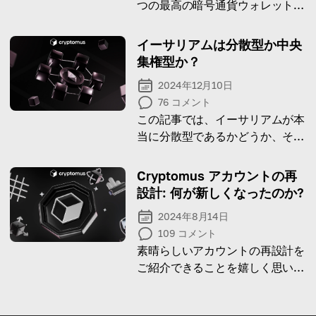
つの最高の暗号通貨ウォレットを
紹介します。
イーサリアムは分散型か中央
集権型か？
2024年12月10日
76
コメント
この記事では、イーサリアムが本
当に分散型であるかどうか、そし
てそれを維持するための手段につ
いて理解を深めることができま
Cryptomus アカウントの再
す！
設計: 何が新しくなったのか?
2024年8月14日
109
コメント
素晴らしいアカウントの再設計を
ご紹介できることを嬉しく思いま
す。どのような更新を加えたか確
認してみましょう。