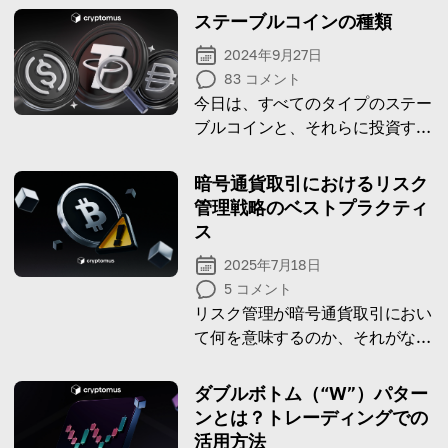
ステーブルコインの種類
2024年9月27日
83
コメント
今日は、すべてのタイプのステー
ブルコインと、それらに投資する
最良の方法についてお話ししま
す。
暗号通貨取引におけるリスク
管理戦略のベストプラクティ
ス
2025年7月18日
5
コメント
リスク管理が暗号通貨取引におい
て何を意味するのか、それがなぜ
重要なのか、そしてどのように実
施するかについて詳しく探ってみ
ダブルボトム（“W”）パター
ましょう。
ンとは？トレーディングでの
活用方法