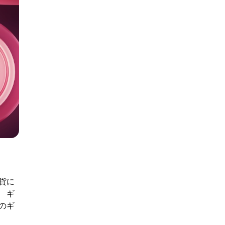
貨に
 ギ
のギ