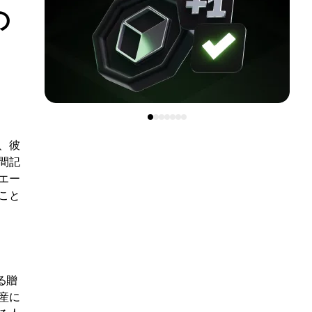
の
、彼
間記
エー
こと
る贈
産に