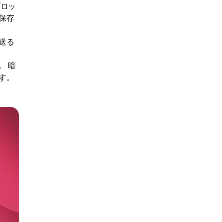
ブロッ
保存
送る
。 暗
す。