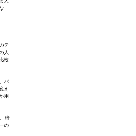
る人
な
のテ
の人
比較
、バ
変え
か用
。 暗
ーの