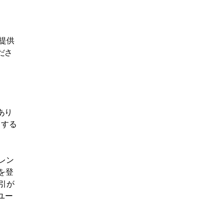
提供
ださ
あり
引する
レン
を登
引が
ユー