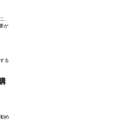
に、
要が
認する
購
お勧め