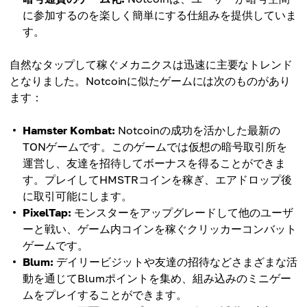
に参加するのを楽しく簡単にする仕組みを提供していま
す。
自然なタップして稼ぐメカニクスは迅速に主要なトレンド
となりました。Notcoinに似たゲームには次のものがあり
ます：
Hamster Kombat:
Notcoinの成功を活かした最新の
TONゲームです。このゲームでは仮想の暗号取引所を
運営し、友達を招待してボーナスを得ることができま
す。プレイしてHMSTRコインを稼ぎ、エアドロップ後
に取引可能にします。
PixelTap:
モンスターをアップグレードして他のユーザ
ーと戦い、ゲーム内コインを稼ぐクリッカーコンバット
ゲームです。
Blum:
デイリービジットや友達の招待などさまざまな活
動を通じてBlumポイントを集め、組み込みのミニゲー
ムをプレイすることができます。