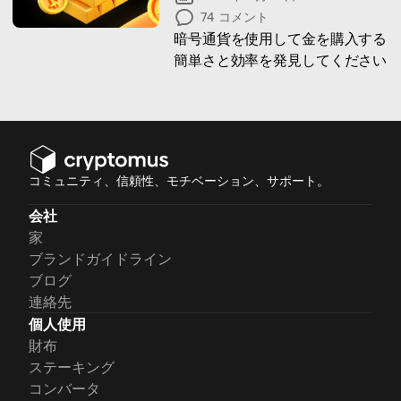
74
コメント
暗号通貨を使用して金を購入する
簡単さと効率を発見してください
コミュニティ、信頼性、モチベーション、サポート。
会社
家
ブランドガイドライン
ブログ
連絡先
個人使用
財布
ステーキング
コンバータ