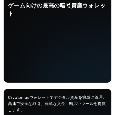
ゲーム向けの最高の暗号資産ウォレッ
ト
Cryptomusウォレットでデジタル資産を簡単に管理。
高速で安全な取引、簡単な入金、幅広いツールを提供
します。