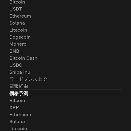
Bitcoin
USDT
Ethereum
Solana
Litecoin
Dogecoin
Monero
BNB
Bitcoin Cash
USDC
Shiba Inu
ワードプレス上で
電報経由
価格予測
Bitcoin
XRP
Ethereum
Solana
Litecoin