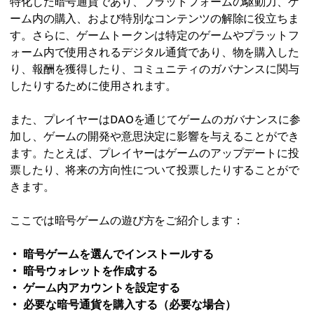
特化した暗号通貨であり、プラットフォームの駆動力、ゲ
ーム内の購入、および特別なコンテンツの解除に役立ちま
す。さらに、ゲームトークンは特定のゲームやプラットフ
ォーム内で使用されるデジタル通貨であり、物を購入した
り、報酬を獲得したり、コミュニティのガバナンスに関与
したりするために使用されます。
また、プレイヤーはDAOを通じてゲームのガバナンスに参
加し、ゲームの開発や意思決定に影響を与えることができ
ます。たとえば、プレイヤーはゲームのアップデートに投
票したり、将来の方向性について投票したりすることがで
きます。
ここでは暗号ゲームの遊び方をご紹介します：
暗号ゲームを選んでインストールする
暗号ウォレットを作成する
ゲーム内アカウントを設定する
必要な暗号通貨を購入する（必要な場合）