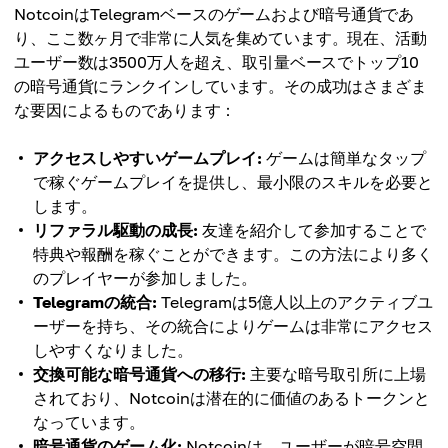
NotcoinはTelegramベースのゲームおよび暗号通貨であ
り、ここ数ヶ月で非常に人気を集めています。現在、活動
ユーザー数は3500万人を超え、取引量ベースでトップ10
の暗号通貨にランクインしています。その成功はさまざま
な要因によるものであります：
アクセスしやすいゲームプレイ:
ゲームは簡単なタップ
で稼ぐゲームプレイを提供し、最小限のスキルを必要と
します。
リファラル駆動の成長:
友達を紹介して参加することで
特典や報酬を稼ぐことができます。この方法により多く
のプレイヤーが参加しました。
Telegramの統合:
Telegramは5億人以上のアクティブユ
ーザーを持ち、その統合によりゲームは非常にアクセス
しやすくなりました。
交換可能な暗号通貨への移行:
主要な暗号取引所に上場
されており、Notcoinは潜在的に価値のあるトークンと
なっています。
暗号通貨のゲーム化:
Notcoinは、ユーザーが暗号空間