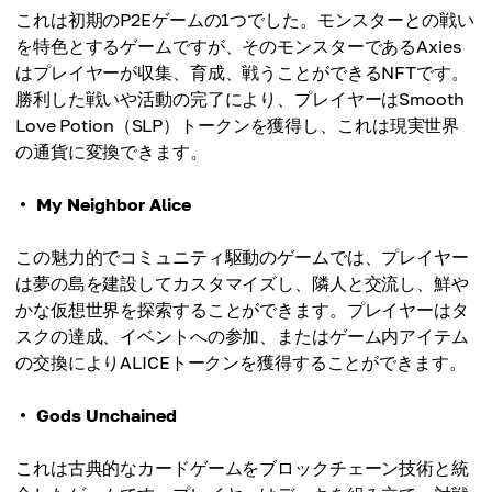
これは初期のP2Eゲームの1つでした。モンスターとの戦い
を特色とするゲームですが、そのモンスターであるAxies
はプレイヤーが収集、育成、戦うことができるNFTです。
勝利した戦いや活動の完了により、プレイヤーはSmooth
Love Potion（SLP）トークンを獲得し、これは現実世界
の通貨に変換できます。
My Neighbor Alice
この魅力的でコミュニティ駆動のゲームでは、プレイヤー
は夢の島を建設してカスタマイズし、隣人と交流し、鮮や
かな仮想世界を探索することができます。プレイヤーはタ
スクの達成、イベントへの参加、またはゲーム内アイテム
の交換によりALICEトークンを獲得することができます。
Gods Unchained
これは古典的なカードゲームをブロックチェーン技術と統