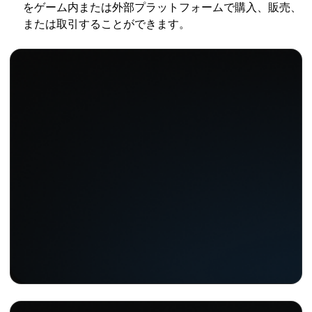
をゲーム内または外部プラットフォームで購入、販売、
または取引することができます。