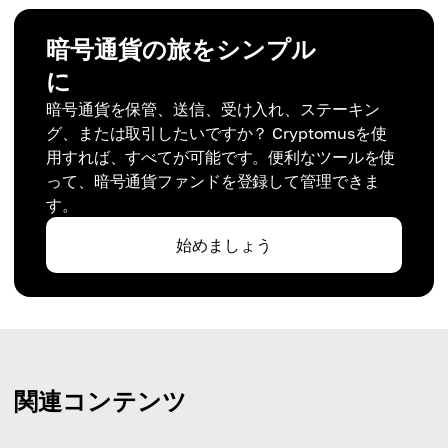
暗号通貨の旅をシンプル
に
暗号通貨を保管、送信、受け入れ、ステーキン
グ、または取引したいですか？ Cryptomusを使
用すれば、すべてが可能です。便利なツールを使
って、暗号通貨ファンドを登録して管理できま
す。
始めましょう
関連コンテンツ