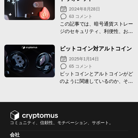
2024年8月28日
63
コメント
この記事では、暗号通貨ストレー
ジのセキュリティ、利便性、およ
び最適なユースケースに焦点を当
てて、コールドウォレットとホッ
ビットコイン対アルトコイン
トウォレットを比較します。
2025年1月14日
65
コメント
ビットコインとアルトコインがど
のように関連しているのか、そし
てどちらがあなたにとってより良
い投資先であるかを見てみましょ
う！
コミュニティ、信頼性、モチベーション、サポート。
会社