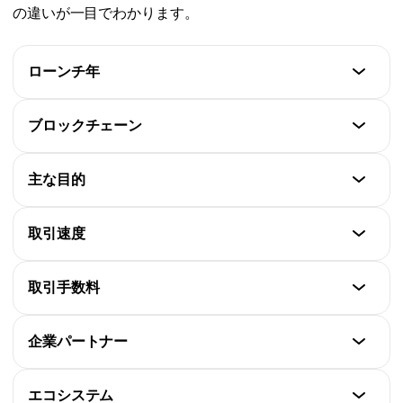
の違いが一目でわかります。
ローンチ年
Chainlink (LINK)
ブロックチェーン
2017
Chainlink (LINK)
主な目的
Ripple (XRP)
Ethereum（およびCCIP経由でその他多数）
2012
Chainlink (LINK)
取引速度
Ripple (XRP)
分散型オラクル、クロスチェーンソリューション
XRP Ledger
Chainlink (LINK)
取引手数料
Ripple (XRP)
約5～10秒
クロスボーダー決済、銀行システム連携
Chainlink (LINK)
企業パートナー
Ripple (XRP)
ネットワーク依存
3～5秒
Chainlink (LINK)
エコシステム