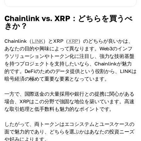
Ripple (XRP)
SWIFT、シティバンク、ユーロクリアなど
約$0.001
Chainlink (LINK)
Chainlink vs. XRP：どちらを買うべ
Ripple (XRP)
オラクル、CCIP、DeFiサポート
きか？
サンタンデール、アメックス、SBIホールディングス
など
Ripple (XRP)
Chainlink（
LINK
）とXRP（
XRP
）のどちらが良いかは、
RippleNet、XRP Ledger、サイドチェーン、NFT、
あなたの目的や興味によって異なります。Web3のインフ
DEX
ラソリューションやトークン化に注目し、強力な技術基盤
を持つプロジェクトを支持したいなら、Chainlinkが魅力
的です。DeFiのためのデータ提供という役割から、LINKは
暗号経済の極めて重要な要素となっています。
一方で、国際送金の大量採用や銀行との提携に関心がある
場合、XRPはこの分野で強固な地位を築いています。高速
な取引処理と低手数料も魅力的なポイントです。
したがって、両トークンはエコシステムとユースケースの
面で魅力的であり、どちらを選ぶかはあなたの投資ニーズ
や好みによります。