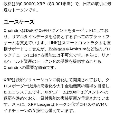
数料は約0.00001 XRP（$0.001未満）で、日常の取引に最
適なトークンです。
ユースケース
ChainlinkはDeFiやCeFiセグメントをターゲットにしてお
り、リアルタイムデータを必要とするすべてのプラットフ
ォームを支えています。LINKはスマートコントラクトを直
接サポートしませんが、
Polygon
やArbitrumなど他のブロ
ックチェーンにおける機能には不可欠です。さらに、リア
ルワールド資産のトークン化の基盤を提供することも
Chainlinkの重要な価値です。
XRPは決済ソリューションに特化して開発されており、ク
ロスボーダー決済の簡素化や大手金融機関の獲得を目指し
たエコシステムです。XRPLチームはDeFiセグメントへの
適応を進めており、貸付機能の実装更新が予定されていま
す。さらに、XRP Ledgerはトークン化プロセスやEVMサ
イドチェーンの互換性も備えています。