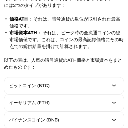
には2つのタイプがあります：
価格ATH：
それは、暗号通貨の単位が取引された最高
価格です。
市場資本ATH：
それは、ピーク時の全流通コインの総
市場価値です。これは、コインの最高記録価格にその時
点での総供給量を掛けて計算されます。
以下の表は、人気の暗号通貨のATH価格と市場資本をまと
めたものです：
ビットコイン (BTC)
現在の価格 (USD/JPY)
イーサリアム (ETH)
$64,374.00 / ¥9,015,560
現在の価格 (USD/JPY)
バイナンスコイン (BNB)
ATH価格 (USD/JPY)
$3,170.59 / ¥443,891