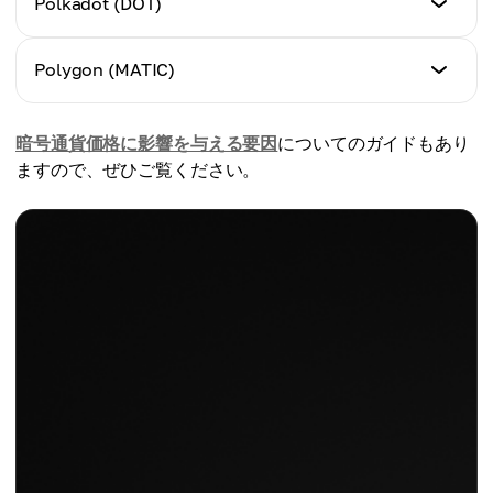
Polkadot (DOT)
ATH価格 (USD/JPY)
$0.098 / ¥13.72
ATH市場資本 (USD/JPY)
$144.96 / ¥20,293
$94 Billion / ¥13.16 Trillion
現在の価格 (USD/JPY)
Polygon (MATIC)
ATH価格 (USD/JPY)
$5.37 / ¥752
ATH市場資本 (USD/JPY)
$0.88 / ¥123.20
$31 Billion / ¥4.34 Trillion
現在の価格 (USD/JPY)
暗号通貨価格に影響を与える要因
についてのガイドもあり
ATH価格 (USD/JPY)
$0.49 / ¥68.60
ATH市場資本 (USD/JPY)
ますので、ぜひご覧ください。
$54.98 / ¥7,698
$16 Billion / ¥2.24 Trillion
ATH価格 (USD/JPY)
ATH市場資本 (USD/JPY)
$2.92 / ¥408.80
$55 Billion / ¥7.7 Trillion
ATH市場資本 (USD/JPY)
$30 Billion / ¥4.2 Trillion