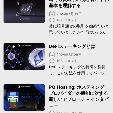
基本を理解する
2026年5月04日
134
コメント
常に暗号通貨の取引を始めたいと
思っていましたか? 「はい」の場
合は、これについてお手伝いし、
Cryptomus で取引を開始する方
DeFiステーキングとは
法を詳しく説明します。
2024年6月28日
106
コメント
DeFiステーキングの特徴を発見
し、この方法を使用してパッシブ
収入を得る方法を見つけてくださ
い！
PQ Hosting: ホスティング
プロバイダーの機能に対する
新しいアプローチ – インタビ
ュー