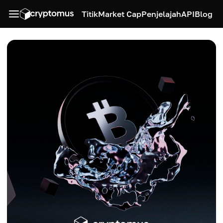
Titik
Market Cap
Penjelajah
API
Blog