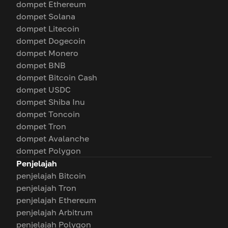
dompet Ethereum
dompet Solana
dompet Litecoin
dompet Dogecoin
dompet Monero
dompet BNB
dompet Bitcoin Cash
dompet USDC
dompet Shiba Inu
dompet Toncoin
dompet Tron
dompet Avalanche
dompet Polygon
Penjelajah
penjelajah Bitcoin
penjelajah Tron
penjelajah Ethereum
penjelajah Arbitrum
penjelajah Polygon