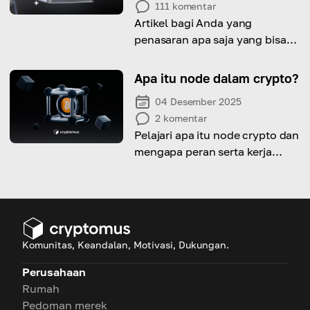
111
komentar
Artikel bagi Anda yang
penasaran apa saja yang bisa
dibeli dengan ETH dan di mana
melakukannya
Apa itu node dalam crypto?
04 Desember 2025
2
komentar
Pelajari apa itu node crypto dan
mengapa peran serta kerja
mereka sangat penting.
Komunitas, Keandalan, Motivasi, Dukungan.
Perusahaan
Rumah
Pedoman merek