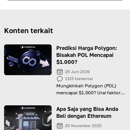
Konten terkait
Prediksi Harga Polygon:
Bisakah POL Mencapai
$1.000?
29 Juni 2026
1315
komentar
Mungkinkah Polygon (POL)
mencapai $1.000? Urai faktor-
faktor kunci dan prospek
pertumbuhannya.
Apa Saja yang Bisa Anda
Beli dengan Ethereum
20 November 2025