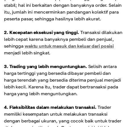
Rendah karena spread yang lebih kecil.
yang dapat memperlambat transaksi.
stabil; hal ini berkaitan dengan banyaknya order. Selain
itu, jumlah ini mencerminkan pandangan kolektif para
Harga mudah ditentukan karena banyaknya
peserta pasar, sehingga hasilnya lebih akurat.
Analisis pasar
transaksi menjamin nilai pasar yang sebenarnya.
Lebih tinggi karena spread yang lebih besar.
2. Kecepatan eksekusi yang tinggi.
Transaksi dilakukan
lebih cepat karena banyaknya pembeli dan penjual,
Harga tidak selalu mencerminkan nilai sebenarnya
sehingga
waktu untuk masuk dan keluar dari posisi
dari aset karena perbedaan antar trader dan jumlah
menjadi lebih singkat.
transaksi yang sedikit.
3. Trading yang lebih menguntungkan.
Selisih antara
harga tertinggi yang bersedia dibayar pembeli dan
harga terendah yang bersedia diterima penjual menjadi
lebih kecil. Karena itu, trader dapat bertransaksi pada
harga yang lebih menguntungkan.
4. Fleksibilitas dalam melakukan transaksi.
Trader
memiliki kesempatan untuk melakukan transaksi
dengan berbagai ukuran, yang cocok baik untuk trader