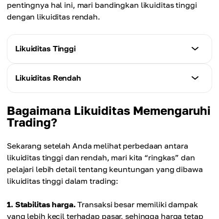
pentingnya hal ini, mari bandingkan likuiditas tinggi
dengan likuiditas rendah.
Likuiditas Tinggi
Slippage
Likuiditas Rendah
Lebih stabil karena banyaknya peserta pasar.
Slippage
Bagaimana Likuiditas Memengaruhi
Kecepatan transaksi
Lebih volatil karena adanya transaksi besar di
Trading?
Minimal karena jumlah order yang besar, termasuk
antara sedikit peserta pasar.
transaksi besar.
Sekarang setelah Anda melihat perbedaan antara
Kecepatan transaksi
likuiditas tinggi dan rendah, mari kita “ringkas” dan
Komisi
Lebih tinggi karena order besar dieksekusi tidak
pelajari lebih detail tentang keuntungan yang dibawa
Cepat karena banyak peserta yang siap melakukan
pada harga yang diharapkan.
likuiditas tinggi dalam trading:
transaksi.
Komisi
1. Stabilitas harga.
Transaksi besar memiliki dampak
Analisis pasar
Lambat karena harus mencari pembeli dan penjual,
yang lebih kecil terhadap pasar, sehingga harga tetap