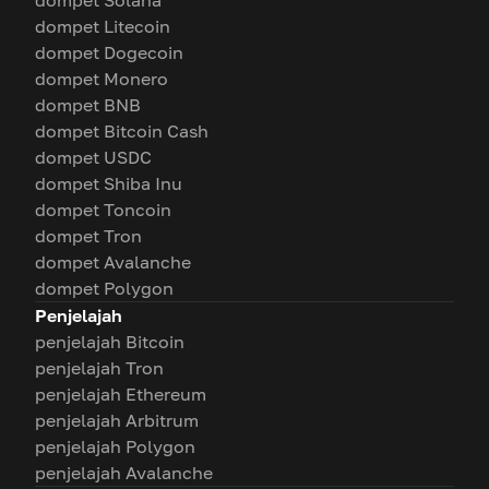
dompet Solana
dompet Litecoin
dompet Dogecoin
dompet Monero
dompet BNB
dompet Bitcoin Cash
dompet USDC
dompet Shiba Inu
dompet Toncoin
dompet Tron
dompet Avalanche
dompet Polygon
Penjelajah
penjelajah Bitcoin
penjelajah Tron
penjelajah Ethereum
penjelajah Arbitrum
penjelajah Polygon
penjelajah Avalanche