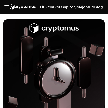
Titik
Market Cap
Penjelajah
API
Blog