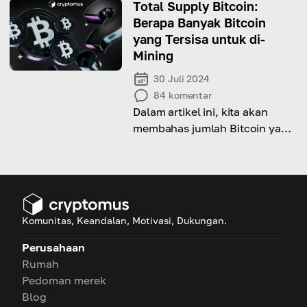
purchase.
Total Supply Bitcoin:
Berapa Banyak Bitcoin
yang Tersisa untuk di-
Mining
30 Juli 2024
84
komentar
Dalam artikel ini, kita akan
membahas jumlah Bitcoin yang
tersisa di dunia dan
memprediksi kapan koin
terakhir akan di-mining.
Komunitas, Keandalan, Motivasi, Dukungan.
Perusahaan
Rumah
Pedoman merek
Blog