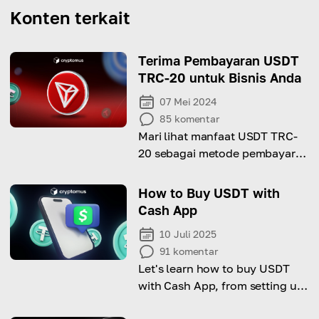
Konten terkait
Terima Pembayaran USDT
TRC-20 untuk Bisnis Anda
07 Mei 2024
85
komentar
Mari lihat manfaat USDT TRC-
20 sebagai metode pembayaran
dan pelajari cara kerja gateway
pembayaran untuk aset ini!
How to Buy USDT with
Cash App
10 Juli 2025
91
komentar
Let's learn how to buy USDT
with Cash App, from setting up
the app to making your first