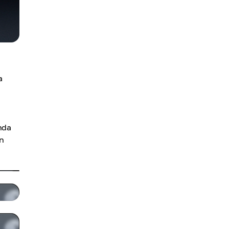
a
nda
n