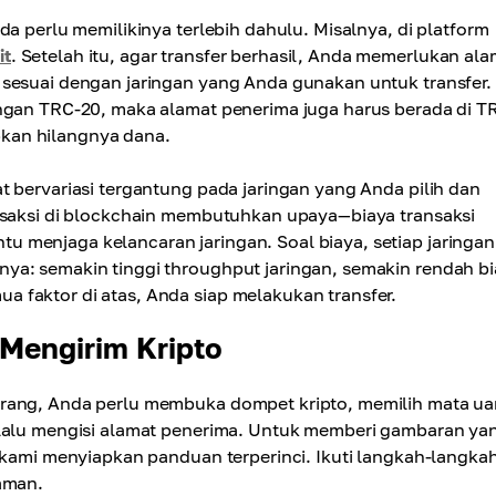
da perlu memilikinya terlebih dahulu. Misalnya, di platform
it
. Setelah itu, agar transfer berhasil, Anda memerlukan ala
 sesuai dengan jaringan yang Anda gunakan untuk transfer.
ingan TRC-20, maka alamat penerima juga harus berada di T
kan hilangnya dana.
t bervariasi tergantung pada jaringan yang Anda pilih dan
ansaksi di blockchain membutuhkan upaya—biaya transaksi
 menjaga kelancaran jaringan. Soal biaya, setiap jaringan
ya: semakin tinggi throughput jaringan, semakin rendah b
 faktor di atas, Anda siap melakukan transfer.
Mengirim Kripto
orang, Anda perlu membuka dompet kripto, memilih mata u
 lalu mengisi alamat penerima. Untuk memberi gambaran ya
, kami menyiapkan panduan terperinci. Ikuti langkah-langka
aman.