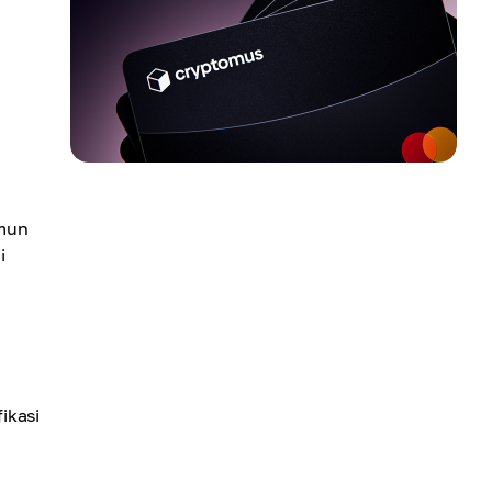
amun
i
ikasi