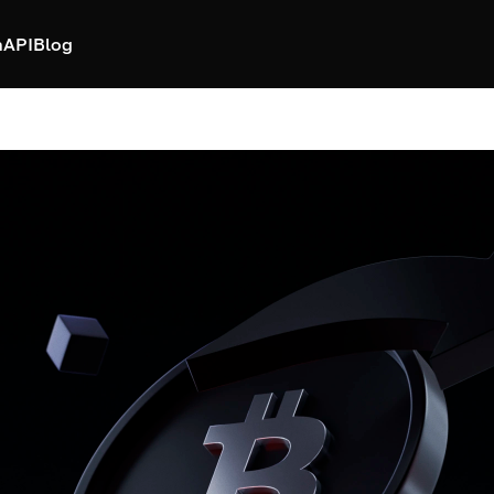
h
API
Blog