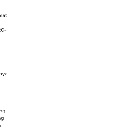
mat
RC-
iaya
ang
ng
h