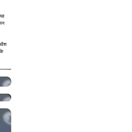
 यह
ियन
ाधीश
के