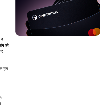
ने
ांग की
कर
उस मूल
से
ं