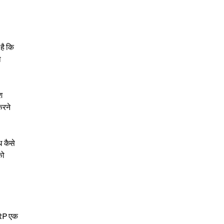
है कि
ा
श
करने
ध कैसे
को
XRP एक