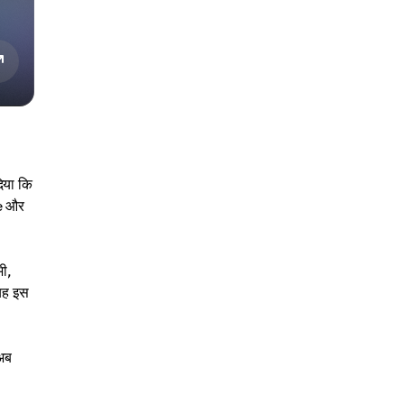
िया कि
le और
भी,
 यह इस
 अब