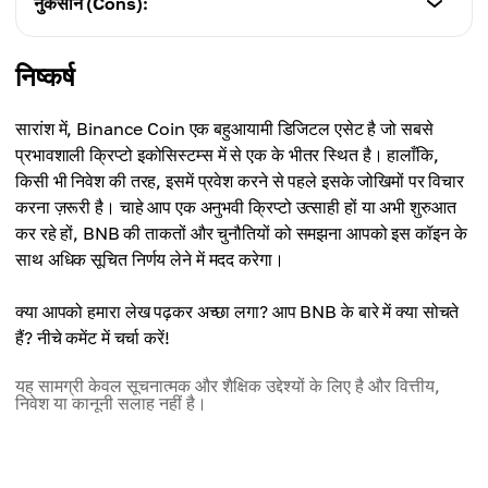
नुकसान (Cons):
-
Ecosystem में प्रभुत्व:
विशेषताएँ (Characteristics)
निष्कर्ष
Binance का मूल टोकन होने के नाते, BNB मजबूत liquidity और
-
Binance सेवाओं में व्यापक उपयोग सुनिश्चित करता है।
केंद्रीकरण की चिंताएँ:
-
सारांश में, Binance Coin एक बहुआयामी डिजिटल एसेट है जो सबसे
BNB एक निजी कंपनी द्वारा नियंत्रित है, जो इसे उन उपयोगकर्ताओं के
Dual-chain आर्किटेक्चर:
प्रभावशाली क्रिप्टो इकोसिस्टम्स में से एक के भीतर स्थित है। हालाँकि,
लिए कम आकर्षक बनाता है जो decentralization चाहते हैं।
Binance Chain पर तेज़ ट्रांज़ैक्शन्स और Binance Smart
किसी भी निवेश की तरह, इसमें प्रवेश करने से पहले इसके जोखिमों पर विचार
-
Chain पर
smart contract
की क्षमता, BNB को एक लचीला और
करना ज़रूरी है। चाहे आप एक अनुभवी क्रिप्टो उत्साही हों या अभी शुरुआत
नियामक जोखिम:
उच्च-प्रदर्शन वाला नेटवर्क इंफ़्रास्ट्रक्चर देती है।
कर रहे हों, BNB की ताकतों और चुनौतियों को समझना आपको इस कॉइन के
Binance के साथ BNB के घनिष्ठ संबंधों का मतलब है कि एक्सचेंज
-
साथ अधिक सूचित निर्णय लेने में मदद करेगा।
पर किसी भी नियामक जांच का सीधा असर टोकन की कीमत और मार्केट
व्यापक उपयोगिता:
धारणा पर पड़ सकता है।
BNB का उपयोग टोकन सेल्स में भाग लेने, DeFi एप्लिकेशन्स चलाने
क्या आपको हमारा लेख पढ़कर अच्छा लगा? आप BNB के बारे में क्या सोचते
-
और ट्रांज़ैक्शन्स पर डिस्काउंट्स पाने में किया जाता है।
हैं? नीचे कमेंट में चर्चा करें!
Binance इन्फ्रास्ट्रक्चर पर निर्भरता:
-
Binance सिस्टम में किसी भी तकनीकी समस्या, अपडेट या विफलता
यह सामग्री केवल सूचनात्मक और शैक्षिक उद्देश्यों के लिए है और वित्तीय,
नियमित टोकन बर्न:
का सीधा असर BNB पर पड़ सकता है।
निवेश या कानूनी सलाह नहीं है।
सिस्टमैटिक टोकन बर्न BNB की circulating supply को कम
-
करते हैं, जिससे समय के साथ इसकी कीमत बढ़ सकती है।
मार्केट अस्थिरता:
-
अधिकांश क्रिप्टो की तरह, BNB भी कीमत में उतार-चढ़ाव का शिकार