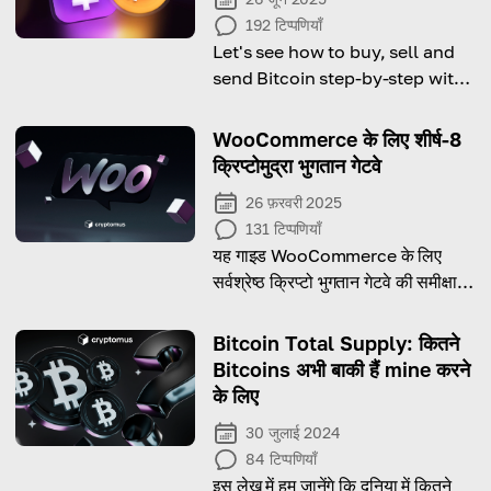
192
टिप्पणियाँ
Let's see how to buy, sell and
send Bitcoin step-by-step with
Zelle!
WooCommerce के लिए शीर्ष-8
क्रिप्टोमुद्रा भुगतान गेटवे
26 फ़रवरी 2025
131
टिप्पणियाँ
यह गाइड WooCommerce के लिए
सर्वश्रेष्ठ क्रिप्टो भुगतान गेटवे की समीक्षा
करता है, ताकि आप अपनी आवश्यकताओं के
अनुसार सही विकल्प चुन सकें!
Bitcoin Total Supply: कितने
Bitcoins अभी बाकी हैं mine करने
के लिए
30 जुलाई 2024
84
टिप्पणियाँ
इस लेख में हम जानेंगे कि दुनिया में कितने