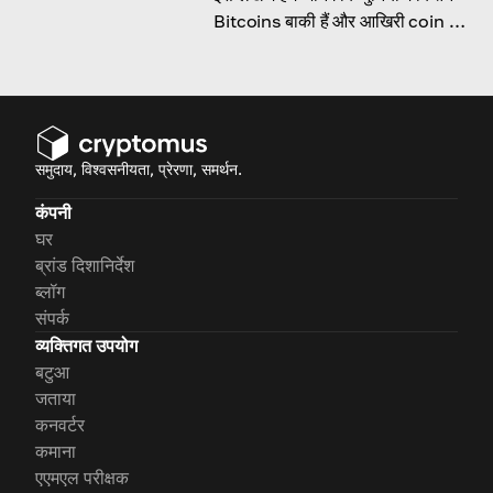
Bitcoins बाकी हैं और आखिरी coin कब
mine होगा।
समुदाय, विश्वसनीयता, प्रेरणा, समर्थन.
कंपनी
घर
ब्रांड दिशानिर्देश
ब्लॉग
संपर्क
व्यक्तिगत उपयोग
बटुआ
जताया
कनवर्टर
कमाना
एएमएल परीक्षक