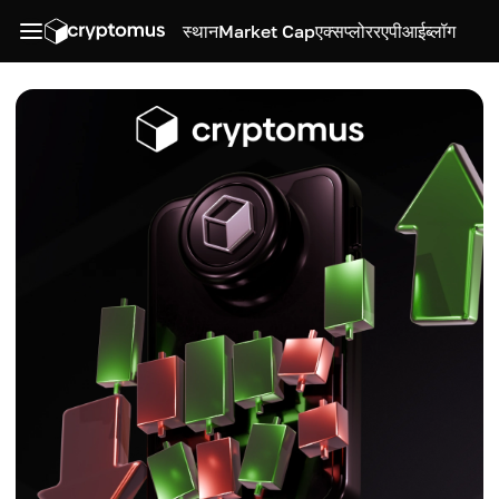
स्थान
Market Cap
एक्सप्लोरर
एपीआई
ब्लॉग