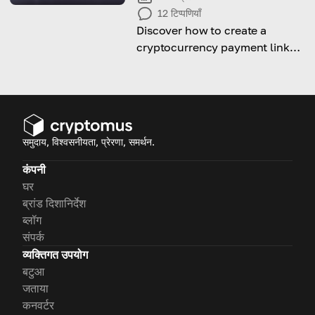
12
टिप्पणियाँ
Discover how to create a
cryptocurrency payment link
and start accepting crypto
easily in just a few steps.
समुदाय, विश्वसनीयता, प्रेरणा, समर्थन.
कंपनी
घर
ब्रांड दिशानिर्देश
ब्लॉग
संपर्क
व्यक्तिगत उपयोग
बटुआ
जताया
कनवर्टर