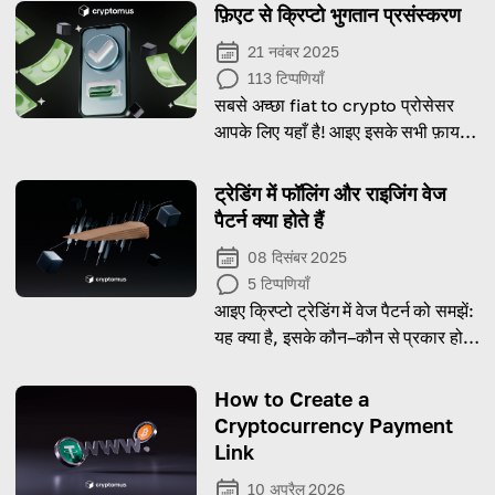
फ़िएट से क्रिप्टो भुगतान प्रसंस्करण
21 नवंबर 2025
113
टिप्पणियाँ
सबसे अच्छा fiat to crypto प्रोसेसर
आपके लिए यहाँ है! आइए इसके सभी फ़ायदे
और बारीकियों को जानें।
ट्रेडिंग में फॉलिंग और राइजिंग वेज
पैटर्न क्या होते हैं
08 दिसंबर 2025
5
टिप्पणियाँ
आइए क्रिप्टो ट्रेडिंग में वेज पैटर्न को समझें:
यह क्या है, इसके कौन–कौन से प्रकार होते
हैं और वास्तविक ट्रेडिंग में इसे कैसे उपयोग
किया जाता है।
How to Create a
Cryptocurrency Payment
Link
10 अप्रैल 2026