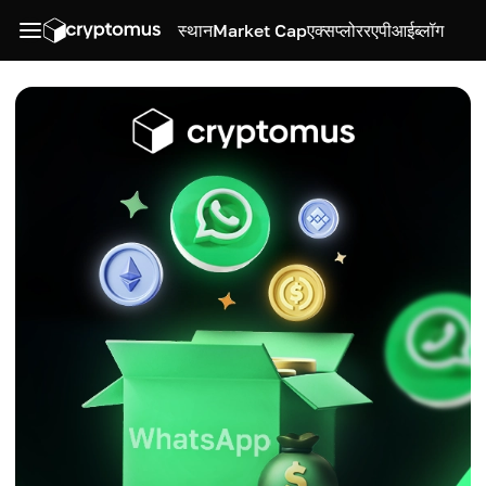
स्थान
Market Cap
एक्सप्लोरर
एपीआई
ब्लॉग