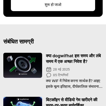
शुरू हो जाओ
संबंधित सामग्री
क्या dogwifhat इस समय और लंबे
समय में एक अच्छा निवेश है?
28 मई 2025
85
टिप्पणियाँ
क्या WIF में निवेश करना सार्थक है? आइए
इसके मूल्य इतिहास, दीर्घकालिक संभावनाओं
और संभावित जोखिमों पर विचार करके
मिलकर पता लगाएँ।
बिटकॉइन से वीडियो गेम खरीदने की
चरण-दर-चरण मार्गदर्शिका