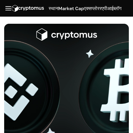
स्थान
Market Cap
एक्सप्लोरर
एपीआई
ब्लॉग