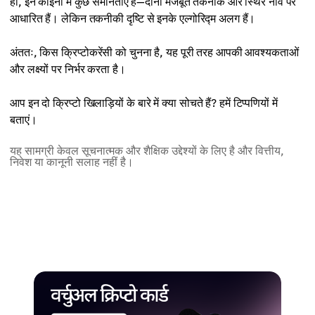
हाँ, इन कॉइनों में कुछ समानताएँ हैं—दोनों मजबूत तकनीक और स्थिर नींव पर
Consensus Mechanism (सम्मति तंत्र)
2017
आधारित हैं। लेकिन तकनीकी दृष्टि से इनके एल्गोरिद्म अलग हैं।
Proof-of-Work (PoW)
Consensus Mechanism (सम्मति तंत्र)
अंततः, किस क्रिप्टोकरेंसी को चुनना है, यह पूरी तरह आपकी आवश्यकताओं
Transaction Speed (लेन-देन की गति)
Proof-of-Staked Authority (PoSA)
और लक्ष्यों पर निर्भर करता है।
लगभग 10 मिनट प्रति ब्लॉक
Transaction Speed (लेन-देन की गति)
आप इन दो क्रिप्टो खिलाड़ियों के बारे में क्या सोचते हैं? हमें टिप्पणियों में
Transactions per Second – TPS (प्रति सेकंड लेन-देन)
लगभग 3 सेकंड प्रति ब्लॉक
बताएं।
लगभग 7 TPS
यह सामग्री केवल सूचनात्मक और शैक्षिक उद्देश्यों के लिए है और वित्तीय,
Transactions per Second – TPS (प्रति सेकंड लेन-देन)
निवेश या कानूनी सलाह नहीं है।
Fees (शुल्क)
लगभग 160 TPS
लगभग $1–$20+
Fees (शुल्क)
Main Use Cases (मुख्य उपयोग)
$0.05–$0.50
डिजिटल गोल्ड, मूल्य संग्रहण, विनिमय माध्यम
Main Use Cases (मुख्य उपयोग)
शुल्क भुगतान, DeFi, staking, Binance इकोसिस्टम