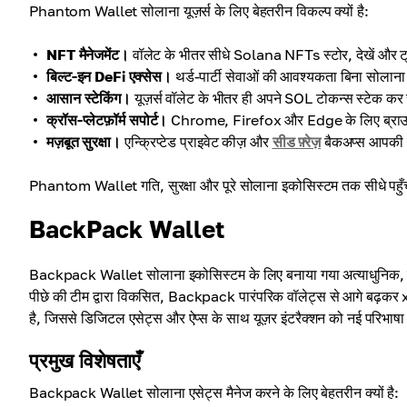
Phantom Wallet सोलाना यूज़र्स के लिए बेहतरीन विकल्प क्यों है:
NFT मैनेजमेंट।
वॉलेट के भीतर सीधे Solana NFTs स्टोर, देखें और ट्
बिल्ट-इन DeFi एक्सेस।
थर्ड-पार्टी सेवाओं की आवश्यकता बिना सोलाना क
आसान स्टेकिंग।
यूज़र्स वॉलेट के भीतर ही अपने SOL टोकन्स स्टेक कर 
क्रॉस-प्लेटफ़ॉर्म सपोर्ट।
Chrome, Firefox और Edge के लिए ब्राउज़
मज़बूत सुरक्षा।
एन्क्रिप्टेड प्राइवेट कीज़ और
सीड फ़्रेज़
बैकअप्स आपकी संप
Phantom Wallet गति, सुरक्षा और पूरे सोलाना इकोसिस्टम तक सीधे पहु
BackPack Wallet
Backpack Wallet सोलाना इकोसिस्टम के लिए बनाया गया अत्याधुनिक, नॉन-क
पीछे की टीम द्वारा विकसित, Backpack पारंपरिक वॉलेट्स से आगे 
है, जिससे डिजिटल एसेट्स और ऐप्स के साथ यूज़र इंटरैक्शन को नई परिभाषा
प्रमुख विशेषताएँ
Backpack Wallet सोलाना एसेट्स मैनेज करने के लिए बेहतरीन क्यों है: