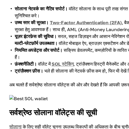
सोलाना नेटवर्क का नैटिव सपोर्ट।
वॉलेट सोलाना के साथ पूरी तरह संगत 
सुनिश्चित करे।
उच्च स्तर की सुरक्षा।
Two-Factor Authentication (2FA)
, बै
सुरक्षा हेतु आवश्यक हैं। साथ ही, AML (Anti-Money Laundering) 
यूज़र इंटरफ़ेस की सुविधा।
सरल, सहज डिज़ाइन और आसान नेविगेशन रोज़मर्रा
मल्टी-प्लेटफ़ॉर्म उपलब्धता।
वॉलेट मोबाइल ऐप, ब्राउज़र एक्सटेंशन और 
नियमित अपडेट्स और सपोर्ट।
सक्रिय डेवलपमेंट, कमज़ोरियों के त्वरि
हैं।
फ़ंक्शनैलिटी।
वॉलेट में
SOL स्टेकिंग
, ट्रांज़ैक्शन हिस्ट्री मैनेजमेंट
ट्रांज़ैक्शन फ़ीस।
भले ही सोलाना की नेटवर्क फ़ीस कम हो, फिर भी देखें
अब चलते हैं सर्वश्रेष्ठ सोलाना वॉलेट्स की ओर और देखते हैं कि आपकी ज़रू
सर्वश्रेष्ठ सोलाना वॉलेट्स की सूची
सोलाना
के लिए सही वॉलेट चुनना उपलब्ध विकल्पों की अधिकता के बीच चुनौतीप