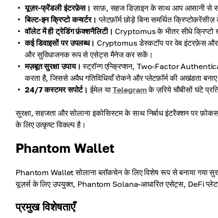
यूज़र-फ्रेंडली इंटरफ़ेस।
साफ़, सहज डिज़ाइन के साथ आप आसानी से सोला
बिल्ट-इन क्रिप्टो कन्वर्टर।
प्लेटफ़ॉर्म छोड़े बिना समर्थित क्रिप्टोकरेंस
वॉलेट में ही ट्रेडिंग फ़ंक्शनैलिटी।
Cryptomus के भीतर सीधे क्रिप्टो खरी
कई डिवाइसों पर उपलब्ध।
Cryptomus डेस्कटॉप पर वेब इंटरफ़ेस और मो
और सुविधाजनक रूप से एसेट्स मैनेज कर सकें।
मज़बूत सुरक्षा उपाय।
स्ट्रॉन्ग एन्क्रिप्शन, Two-Factor Authentica
करता है, जिससे अवैध गतिविधियाँ रोकने और प्लेटफ़ॉर्म की अखंडता बनाए
24/7 कस्टमर सपोर्ट।
ईमेल या
Telegram
के ज़रिये चौबीसों घंटे प
सुरक्षा, सहजता और सोलाना इकोसिस्टम के साथ निर्बाध इंटरैक्शन पर फ
के लिए उत्कृष्ट विकल्प है।
Phantom Wallet
Phantom Wallet सोलाना ब्लॉकचेन के लिए विशेष रूप से बनाया गया सुरक्ष
यूज़र्स के लिए उपयुक्त, Phantom Solana-आधारित एसेट्स, DeFi प्लेटफ
प्रमुख विशेषताएँ