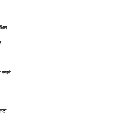
।
्षित
न
त रखने
प्टो