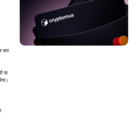
ार कर
ों या
रेगा।
र