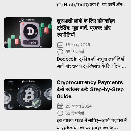
(TxHash/TxID) क्या है, यह जानें और
जानें कि इसका उपयोग किस लिए किया जा
सकता है।
शुरुआती लोगों के लिए डॉगकॉइन
ट्रेडिंग: मूल बातें, प्रकार और
रणनीतियाँ
18 नवंबर 2025
55
टिप्पणियाँ
Dogecoin ट्रेडिंग की प्रमुख रणनीतियाँ
जानें और सफल ट्रांज़ैक्शंस के लिए टिप्स
पाएं!
Cryptocurrency Payments
कैसे स्वीकार करें: Step-by-Step
Guide
20 अगस्त 2024
62
टिप्पणियाँ
इस व्यापक गाइड में जानिए—अपने बिज़नेस में
cryptocurrency payments