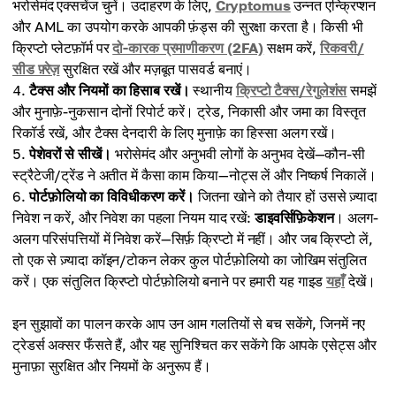
भरोसेमंद एक्सचेंज चुनें। उदाहरण के लिए,
Cryptomus
उन्नत एन्क्रिप्शन
और AML का उपयोग करके आपकी फ़ंड्स की सुरक्षा करता है। किसी भी
क्रिप्टो प्लेटफ़ॉर्म पर
दो-कारक प्रमाणीकरण (2FA)
सक्षम करें,
रिकवरी/
सीड फ़्रेज़
सुरक्षित रखें और मज़बूत पासवर्ड बनाएं।
टैक्स और नियमों का हिसाब रखें।
स्थानीय
क्रिप्टो टैक्स/रेगुलेशंस
समझें
और मुनाफ़े-नुकसान दोनों रिपोर्ट करें। ट्रेड, निकासी और जमा का विस्तृत
रिकॉर्ड रखें, और टैक्स देनदारी के लिए मुनाफ़े का हिस्सा अलग रखें।
पेशेवरों से सीखें।
भरोसेमंद और अनुभवी लोगों के अनुभव देखें—कौन-सी
स्ट्रैटेजी/ट्रेंड ने अतीत में कैसा काम किया—नोट्स लें और निष्कर्ष निकालें।
पोर्टफ़ोलियो का विविधीकरण करें।
जितना खोने को तैयार हों उससे ज़्यादा
निवेश न करें, और निवेश का पहला नियम याद रखें:
डाइवर्सिफ़िकेशन
। अलग-
अलग परिसंपत्तियों में निवेश करें—सिर्फ़ क्रिप्टो में नहीं। और जब क्रिप्टो लें,
तो एक से ज़्यादा कॉइन/टोकन लेकर कुल पोर्टफ़ोलियो का जोखिम संतुलित
करें। एक संतुलित क्रिप्टो पोर्टफ़ोलियो बनाने पर हमारी यह गाइड
यहाँ
देखें।
इन सुझावों का पालन करके आप उन आम गलतियों से बच सकेंगे, जिनमें नए
ट्रेडर्स अक्सर फँसते हैं, और यह सुनिश्चित कर सकेंगे कि आपके एसेट्स और
मुनाफ़ा सुरक्षित और नियमों के अनुरूप हैं।