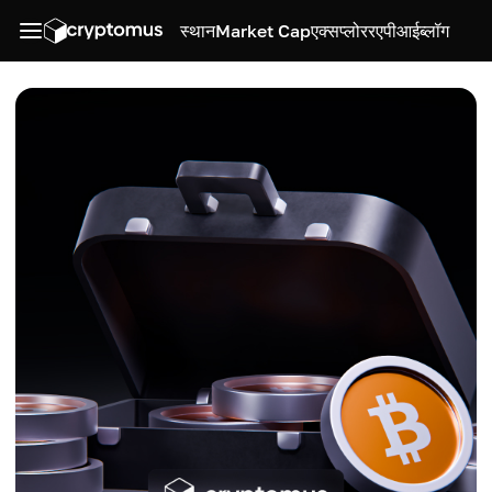
स्थान
Market Cap
एक्सप्लोरर
एपीआई
ब्लॉग