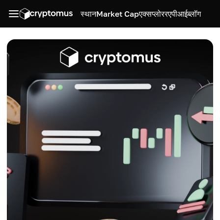
स्थान
Market Cap
एक्सप्लोरर
एपीआई
ब्लॉग