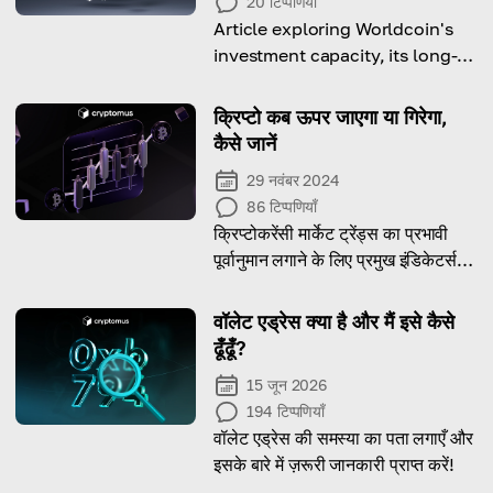
20
टिप्पणियाँ
Article exploring Worldcoin's
investment capacity, its long-
term and short-term potential
and everything you need to
क्रिप्टो कब ऊपर जाएगा या गिरेगा,
know before putting your
कैसे जानें
money in it.
29 नवंबर 2024
86
टिप्पणियाँ
क्रिप्टोकरेंसी मार्केट ट्रेंड्स का प्रभावी
पूर्वानुमान लगाने के लिए प्रमुख इंडिकेटर्स
और इवेंट्स जानें।
वॉलेट एड्रेस क्या है और मैं इसे कैसे
ढूँढूँ?
15 जून 2026
194
टिप्पणियाँ
वॉलेट एड्रेस की समस्या का पता लगाएँ और
इसके बारे में ज़रूरी जानकारी प्राप्त करें!