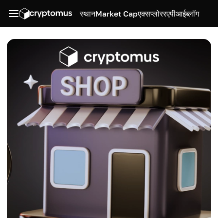
स्थान
Market Cap
एक्सप्लोरर
एपीआई
ब्लॉग