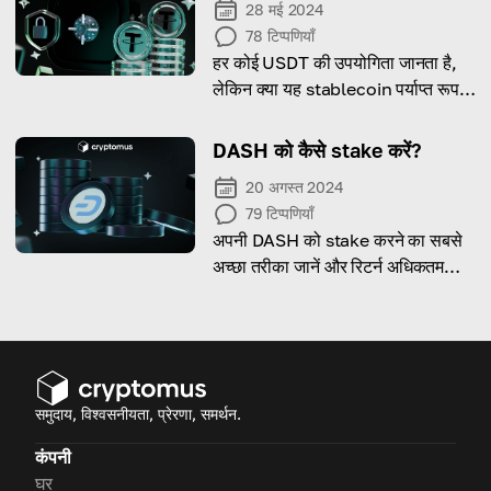
28 मई 2024
78
टिप्पणियाँ
हर कोई USDT की उपयोगिता जानता है,
लेकिन क्या यह stablecoin पर्याप्त रूप से
सुरक्षित है? चलिए पता लगाते हैं!
DASH को कैसे stake करें?
20 अगस्त 2024
79
टिप्पणियाँ
अपनी DASH को stake करने का सबसे
अच्छा तरीका जानें और रिटर्न अधिकतम
करने के कुछ टिप्स सीखें!
समुदाय, विश्वसनीयता, प्रेरणा, समर्थन.
कंपनी
घर