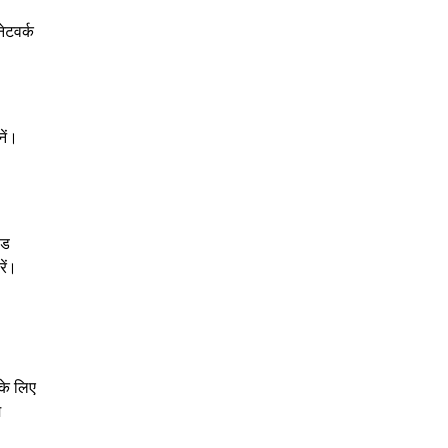
ेटवर्क
नें।
ंड
ें।
के लिए
म