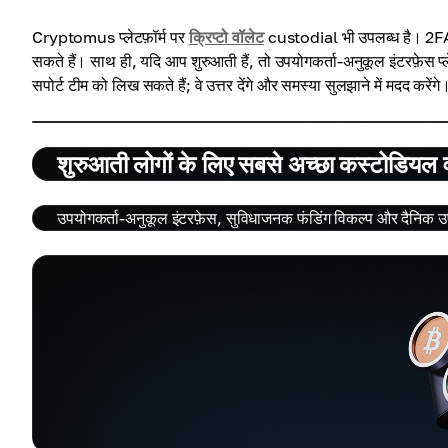
Cryptomus प्लेटफ़ॉर्म पर
क्रिप्टो वॉलेट
custodial भी उपलब्ध है। 2FA 
सकते हैं। साथ ही, यदि आप शुरुआती हैं, तो उपयोगकर्ता-अनुकूल इंटरफ़ेस प्ल
सपोर्ट टीम को लिख सकते हैं; वे उत्तर देंगे और समस्या सुलझाने में मदद करेंगे
शुरुआती लोगों के लिए सबसे अच्छा कस्टोडियल 
उपयोगकर्ता-अनुकूल इंटरफ़ेस, सुविधाजनक फंडिंग विकल्प और दैनिक उपयो