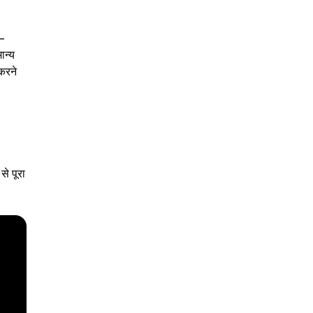
ै—
ान्य
करने
से पूरा