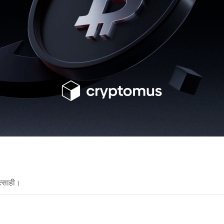
त्साही।