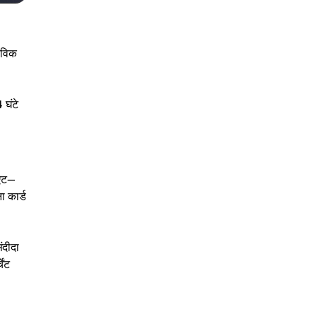
तविक
 घंटे
िएट—
ा कार्ड
ंदीदा
ेंट