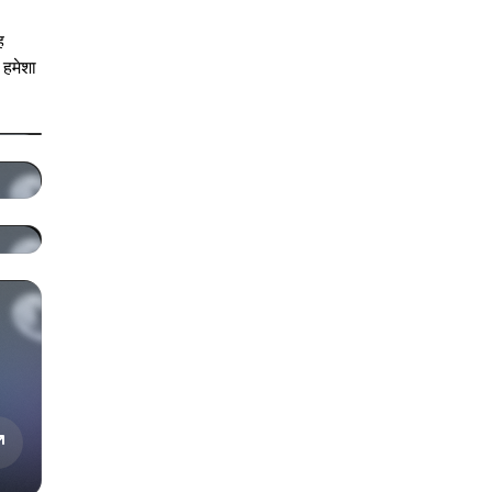
ह
 हमेशा