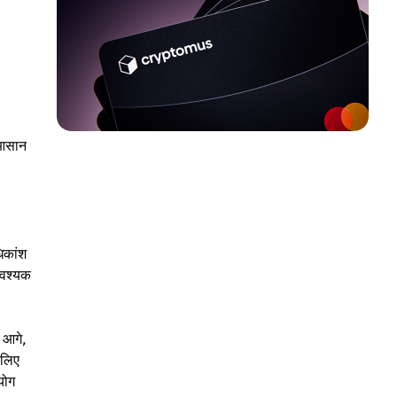
ी आसान
िकांश
आवश्यक
 आगे,
 लिए
योग