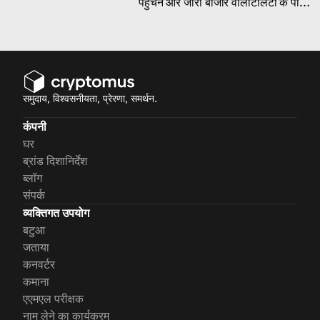
पहुंचने और जारी बाजार वोलैटिलिटी के पीछे
के मुख्य कारणों को समझें।
समुदाय, विश्वसनीयता, प्रेरणा, समर्थन.
कंपनी
घर
ब्रांड दिशानिर्देश
ब्लॉग
संपर्क
व्यक्तिगत उपयोग
बटुआ
जताया
कनवर्टर
कमाना
एएमएल परीक्षक
नाम लेने का कार्यक्रम