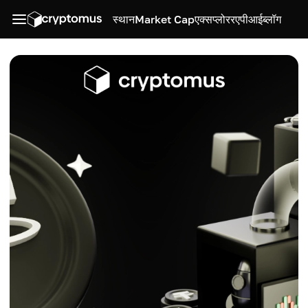
स्थान
Market Cap
एक्सप्लोरर
एपीआई
ब्लॉग