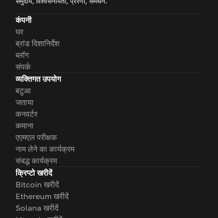
समुदाय, विश्वसनीयता, प्रेरणा, समर्थन.
कंपनी
घर
ब्रांड दिशानिर्देश
ब्लॉग
संपर्क
व्यक्तिगत उपयोग
बटुआ
जताया
कनवर्टर
कमाना
एएमएल परीक्षक
नाम लेने का कार्यक्रम
संबद्ध कार्यक्रम
क्रिप्टो खरीदें
Bitcoin खरीदें
Ethereum खरीदें
Solana खरीदें