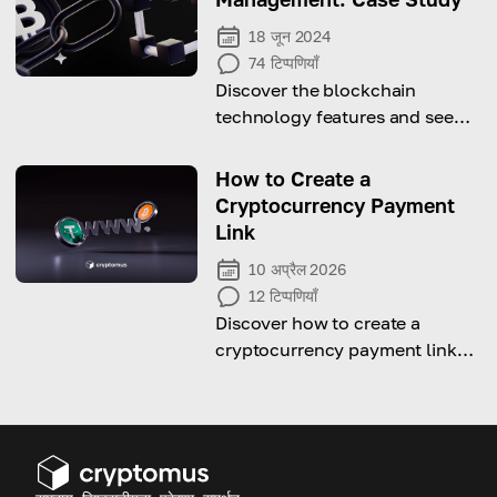
18 जून 2024
74
टिप्पणियाँ
Discover the blockchain
technology features and see
how it changes supply chain
management!
How to Create a
Cryptocurrency Payment
Link
10 अप्रैल 2026
12
टिप्पणियाँ
Discover how to create a
cryptocurrency payment link
and start accepting crypto
easily in just a few steps.