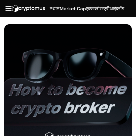
स्थान
Market Cap
एक्सप्लोरर
एपीआई
ब्लॉग