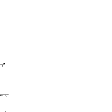
ें।
हीं
़ सकता