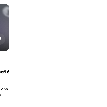
रहती है
tions
र