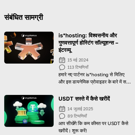
संबंधित सामग्री
is*hosting: विश्वसनीय और
गुणवत्तापूर्ण होस्टिंग सॉल्यूशन्स –
इंटरव्यू
15 मई 2024
113
टिप्पणियाँ
हमारे नए पार्टनर is*hosting से मिलिए
और इस डायनेमिक प्रोवाइडर के बारे में सब
कुछ जानने के लिए इंटरव्यू पढ़िए!
USDT सस्ते में कैसे खरीदें
14 जुलाई 2025
89
टिप्पणियाँ
आप सीखेंगे कि कम कीमत पर USDT कैसे
खरीदें। शुरू करें!