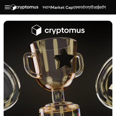
स्थान
Market Cap
एक्सप्लोरर
एपीआई
ब्लॉग