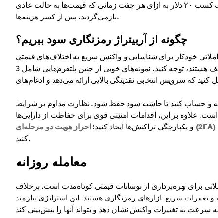
به قیمت ۳۰۰ دلار بفروشد زمانی که قیمت‌های آنها متغیر می‌شود، با هدف کسب ۲۰ دلار به ازای هر جفت زمانی که قیمت‌ها به حالت عادی
بازمی‌گردند، پس از کسر هزینه‌ها.
چگونه از آربیتراژ رمزنگاری سود ببریم؟
عاملاتی خودکار برای شناسایی و واکنش سریع به اختلاف‌های قیمتی
در صرافی‌های مختلف هستند، توجه کنید. نمونه‌های خوبی از چنین پلتفرم‌هایی شامل 3Commas، HaasOnline و Shrimpy هستند. اطمینان
سبه و حساب کنید تا حاشیه سود حفظ شود. نظارت مداوم بر شرایط
ست. علاوه بر این، اقدامات امنیتی قوی برای حفاظت از دارایی‌ها
را فعال کرده و رمزهای عبور قوی در صرافی‌هایی که استفاده می‌کنید، ایجاد
احراز هویت دو مرحله‌ای (2FA)
و یکپارچگی تراکنش‌ها ایجاد کنید؛
کنید.
معامله روزانه
اتی برای بهره‌برداری از نوسانات قیمتی کوتاه‌مدت است. برخلاف
و تغییرات سریع بازارهای رمزنگاری هستند. این استراتژی نیازمند