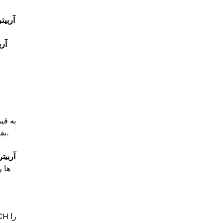
آربیت
آرب
معامله‌گر می‌تواند ۱ BTC را در صرافی A خریداری کرده و بلافاصله در صرافی B بفروشد و پس از کسر کارمزدها، ۵۰۰ دلار سود کسب کند.
آربیتر