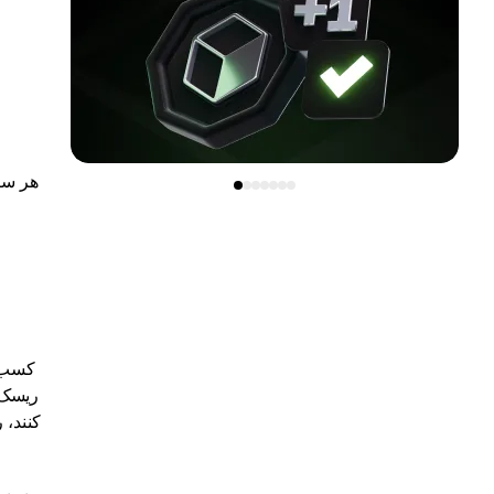
هر سرم
کسب د
ریسک م
کنند، 