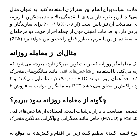
. این پلتفرم دارایی‌های با نقدینگی بالا مانند بیت‌کوین، اتریوم،
سولانا و سایر ارزها را ارائه می‌دهد و هیچ کارمزد واریزی ندارد و کمیسیون‌های معاملات آن نیز پایین است (از ۰.۰۸٪ تا ۰.۰۱٪ برای سازندگان و
بایل کاربردی دارد و اقدامات امنیتی قوی از جمله احراز هویت دو مرحله‌ای
مثال‌ای از معامله روزانه
ر روزانه که بر بیت‌کوین تمرکز دارد، متوجه می‌شود که BTC به دلیل اخبار مثبت درباره پذیرش نهادی، روند افزایشی را
ه می‌کند. با استفاده از
شاخص‌های فنی
مانند میانگین‌های متحرک (MA) و شاخص قدرت نسبی (RSI)، معامله‌گر نقطه ورود احتمالی را در
۹۰,۰۰۰ دلار شناسایی می‌کند؛ او ۲ BTC را به این قیمت خریداری می‌کند. بعداً همان روز، قیمت BTC به ۹۱,۰۰۰ دلار افزایش می‌یابد که
چگونه از معامله روزانه سود ببریم؟
 تخصصی متناسب با بازار پرشتاب است. استفاده از شاخص‌های فنی
وح قیمتی کلیدی تنظیم کنید، زیرا این اقدام واکنش‌های به موقع به