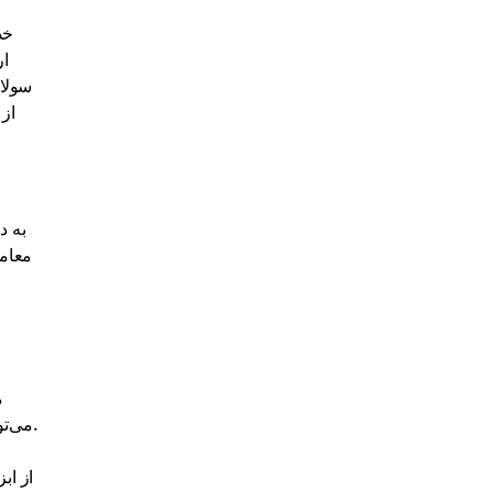
ار
م
خاص مانند همگرایی و واگرایی میانگین متحرک (MACD) و RSI می‌تواند به شناسایی نقاط ورود و خروج بهینه در بازه‌های زمانی کوتاه کمک کند.
از اب