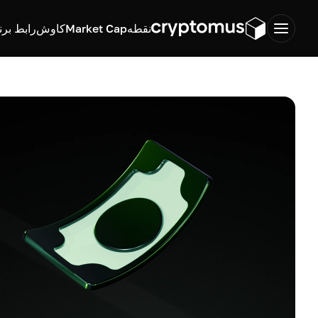
نقطه
Market Cap
کاوش
رابط برن