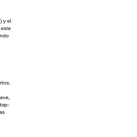
 y el
 este
endo
rtos.
lave,
top-
as