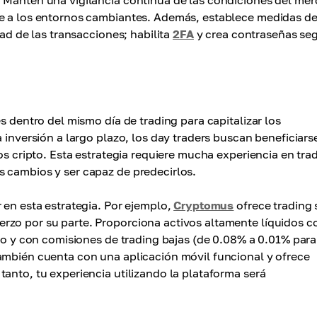
. Mantén una vigilancia continua de las condiciones del me
te a los entornos cambiantes. Además, establece medidas d
dad de las transacciones; habilita
2FA
y crea contraseñas se
s dentro del mismo día de trading para capitalizar los
 inversión a largo plazo, los day traders buscan beneficiars
os cripto. Esta estrategia requiere mucha experiencia en tra
 cambios y ser capaz de predecirlos.
 en esta estrategia. Por ejemplo,
Cryptomus
ofrece trading 
rzo por su parte. Proporciona activos altamente líquidos 
ito y con comisiones de trading bajas (de 0.08% a 0.01% para
ambién cuenta con una aplicación móvil funcional y ofrece
anto, tu experiencia utilizando la plataforma será