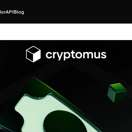
dor
API
Blog