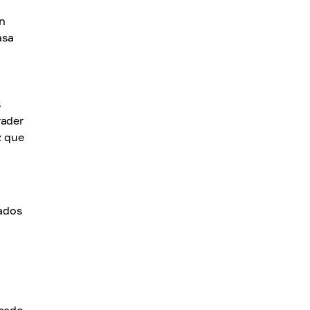
un
asa
s
rader
z que
zados