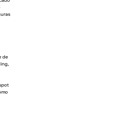
rcado
e
guras
e de
ding,
spot
como