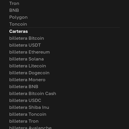
Tron
BNB
Polygon
Toncoin
Carteras
billetera Bitcoin
billetera USDT
billetera Ethereum
billetera Solana
billetera Litecoin
billetera Dogecoin
billetera Monero
billetera BNB
billetera Bitcoin Cash
billetera USDC
billetera Shiba Inu
billetera Toncoin
billetera Tron
billetera Avalanche