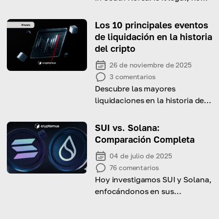
and where to buy it and do you
have to pay any taxes on it.
Los 10 principales eventos
de liquidación en la historia
del cripto
26 de noviembre de 2025
3
comentarios
Descubre las mayores
liquidaciones en la historia de
las criptomonedas y qué
provocó miles de millones en
SUI vs. Solana:
pérdidas repentinas.
Comparación Completa
04 de julio de 2025
76
comentarios
Hoy investigamos SUI y Solana,
enfocándonos en sus
diferencias, similitudes y
características técnicas.