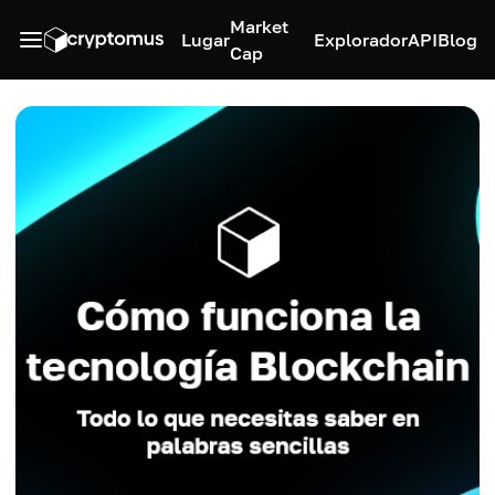
Market
Lugar
Explorador
API
Blog
Cap