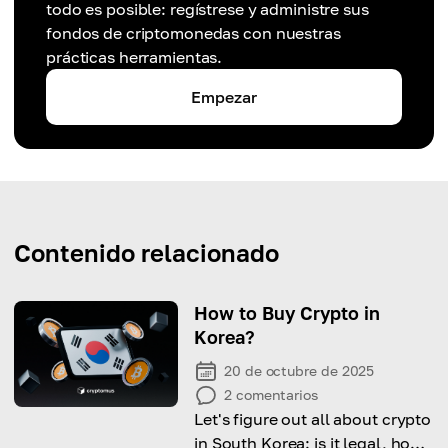
todo es posible: regístrese y administre sus
fondos de criptomonedas con nuestras
prácticas herramientas.
Empezar
Contenido relacionado
How to Buy Crypto in
Korea?
20 de octubre de 2025
2
comentarios
Let's figure out all about crypto
in South Korea: is it legal, how