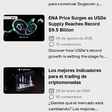
para comerciar Dogecoin y
obtén consejos para
transacciones exitosas!
ENA Price Surges as USDe
Supply Reaches Record
$9.5 Billion
04 de agosto de 2025
71
comentarios
Discover how USDe’s record
growth is setting the stage for a
potential ENA rally.
Los mejores indicadores
para el trading de
criptomonedas
29 de enero de 2025
92
comentarios
¿Sientes que el mercado está
cambiando? Los mejores