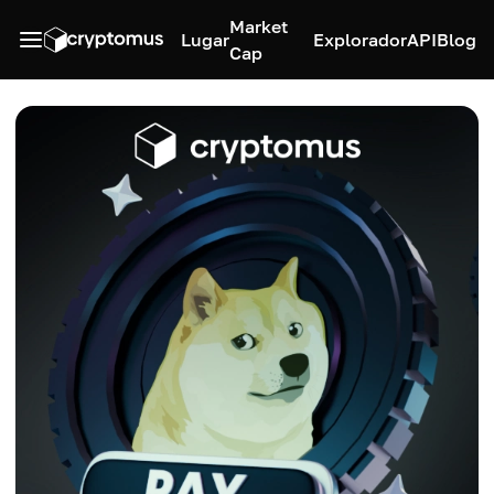
Market
Lugar
Explorador
API
Blog
Cap