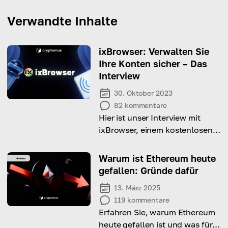
Verwandte Inhalte
ixBrowser: Verwalten Sie
Ihre Konten sicher – Das
Interview
30. Oktober 2023
82
kommentare
Hier ist unser Interview mit
ixBrowser, einem kostenlosen
Anti-Discovery-Browser zur
effizienten Verwaltung
Warum ist Ethereum heute
mehrerer Konten!
gefallen: Gründe dafür
13. März 2025
119
kommentare
Erfahren Sie, warum Ethereum
heute gefallen ist und was für