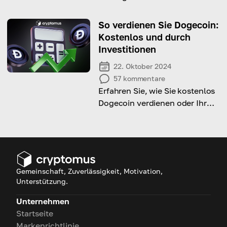
den Preis in der Zukunft
möglich ist.
So verdienen Sie Dogecoin:
Kostenlos und durch
Investitionen
22. Oktober 2024
57
kommentare
Erfahren Sie, wie Sie kostenlos
Dogecoin verdienen oder Ihr
Einkommen durch intelligente
Investitionen steigern können.
Gemeinschaft, Zuverlässigkeit, Motivation,
Unterstützung.
Unternehmen
Startseite
Markenrichtlinie