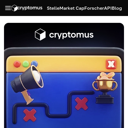
Stelle
Market Cap
Forscher
API
Blog