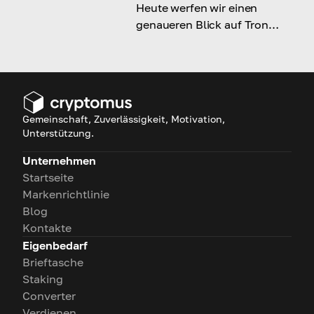
Heute werfen wir einen
genaueren Blick auf Tron
(TRX), seine Blockchain-
Technologie und wie sie den
digitalen Content- und
Zahlungsmarkt revolutioniert.
Gemeinschaft, Zuverlässigkeit, Motivation,
Unterstützung.
Unternehmen
Startseite
Markenrichtlinie
Blog
Kontakte
Eigenbedarf
Brieftasche
Staking
Converter
Verdienen