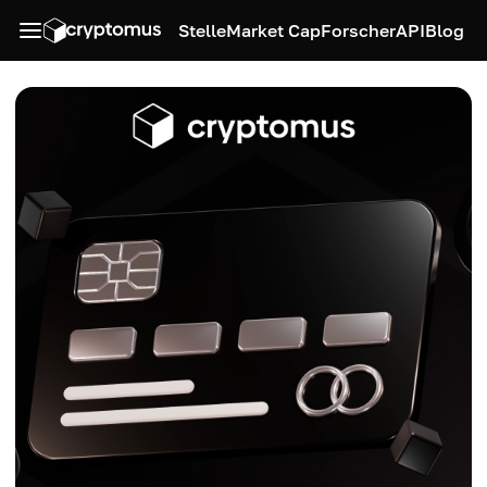
Stelle
Market Cap
Forscher
API
Blog