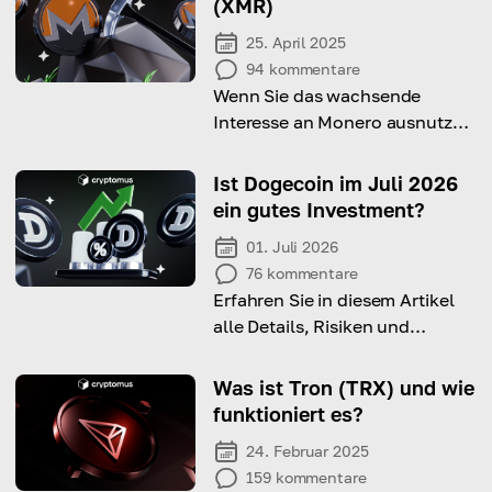
(XMR)
25. April 2025
94
kommentare
Wenn Sie das wachsende
Interesse an Monero ausnutzen
möchten, lesen Sie weiter, um
zu erfahren, wie Sie es minen
Ist Dogecoin im Juli 2026
können.
ein gutes Investment?
01. Juli 2026
76
kommentare
Erfahren Sie in diesem Artikel
alle Details, Risiken und
Vorteile eines Investments in
Dogecoin im Juli 2026.
Was ist Tron (TRX) und wie
funktioniert es?
24. Februar 2025
159
kommentare