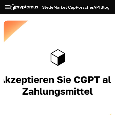
Stelle
Market Cap
Forscher
API
Blog