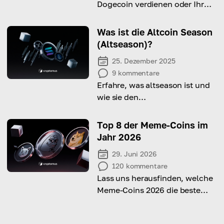
Dogecoin verdienen oder Ihr
Einkommen durch intelligente
Investitionen steigern können.
Was ist die Altcoin Season
(Altseason)?
25. Dezember 2025
9
kommentare
Erfahre, was altseason ist und
wie sie den
Kryptowährungsmarkt
beeinflusst.
Top 8 der Meme-Coins im
Jahr 2026
29. Juni 2026
120
kommentare
Lass uns herausfinden, welche
Meme-Coins 2026 die beste
Wahl für Investitionen und
Trading sind!